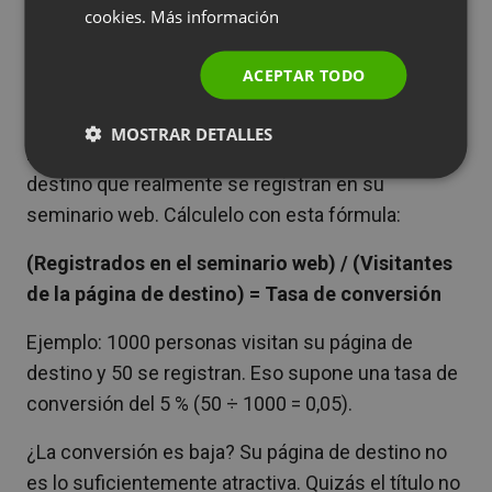
conversión para comprender dónde tiene éxito su
cookies.
Más información
POLISH
seminario web y dónde falla:
RUSSIAN
ACEPTAR TODO
Tasa de conversión de la página de destino a los
SPANISH
inscritos
MOSTRAR DETALLES
PORTUGUESE
Mide el porcentaje de visitantes de la página de
ITALIAN
destino que realmente se registran en su
seminario web. Cálculelo con esta fórmula:
(Registrados en el seminario web) / (Visitantes
de la página de destino) = Tasa de conversión
Ejemplo: 1000 personas visitan su página de
destino y 50 se registran. Eso supone una tasa de
conversión del 5 % (50 ÷ 1000 = 0,05).
¿La conversión es baja? Su página de destino no
es lo suficientemente atractiva. Quizás el título no