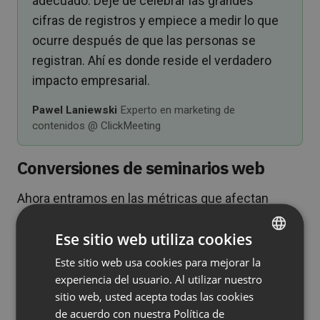
adecuado. Deje de celebrar las grandes
cifras de registros y empiece a medir lo que
ocurre después de que las personas se
registran. Ahí es donde reside el verdadero
impacto empresarial.
Pawel Laniewski
Experto en marketing de
contenidos @ ClickMeeting
Conversiones de seminarios web
Ahora entramos en las métricas que afectan
directamente a sus resultados. Las tasas de
Ese sitio web utiliza cookies
conversión revelan la eficacia con la que su
seminario web mueve a las personas a través de
Este sitio web usa cookies para mejorar la
ENGLISH
su embudo.
experiencia del usuario. Al utilizar nuestro
FRENCH
sitio web, usted acepta todas las cookies
Realice un seguimiento de estas tres tasas de
GERMAN
de acuerdo con nuestra Política de