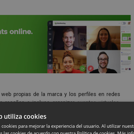
s web propias de la marca y los perfiles en redes
as reseñas e incluso organizar
eventos virtuales
.
n la reputación de tu marca en línea, encaja dentro
b utiliza cookies
ia en línea.
 cookies para mejorar la experiencia del usuario. Al utilizar nuest
resencia en línea de manera
s las cookies de acuerdo con nuestra Política de cookies.
Más inf