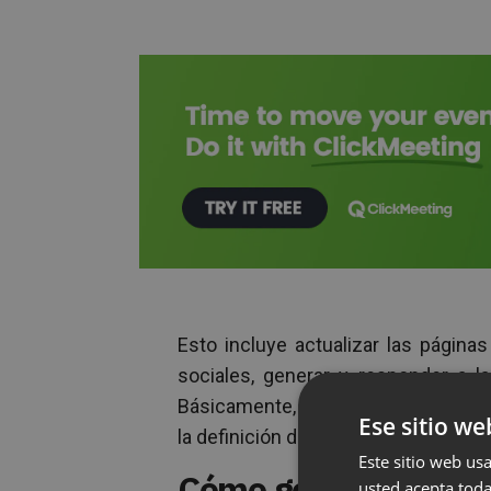
Esto incluye actualizar las página
sociales, generar y responder a l
Básicamente, si está relacionado co
Ese sitio we
la definición de gestión de la presenc
Este sitio web usa
Cómo gestionar tu p
usted acepta toda