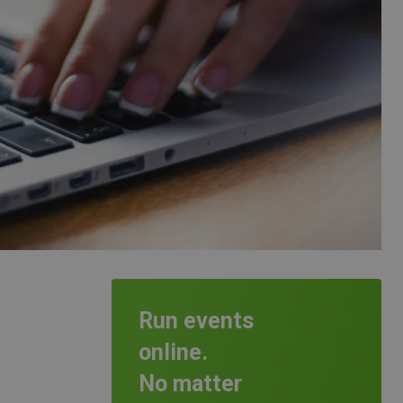
Run events
online.
No matter