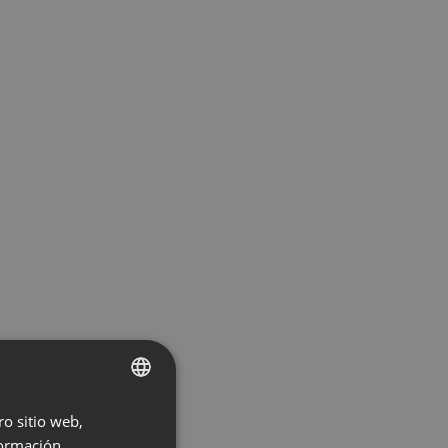
ro sitio web,
ENGLISH
ormación