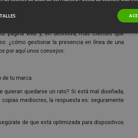
TALLES
ACE
en línea hará que tu reputación en línea también
tu página web y, en definitiva, más clientes que
es: ¿cómo gestionar la presencia en línea de una
s por aquí unos consejos:
b de tu marca.
e quieran quedarse un rato? Si está mal diseñada,
 de copias mediocres, la respuesta es: seguramente
egúrate de que está optimizada para dispositivos