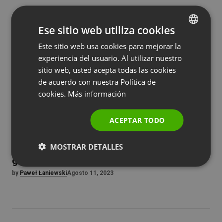
Ese sitio web utiliza cookies
Este sitio web usa cookies para mejorar la
ENGLISH
experiencia del usuario. Al utilizar nuestro
FRENCH
sitio web, usted acepta todas las cookies
GERMAN
de acuerdo con nuestra Política de
cookies.
Más información
POLISH
RUSSIAN
ACEPTAR TODO
SPANISH
CURSOS Y CAPACITACIÓN
DESTACADO
SIN CATEGORIZAR
MOSTRAR DETALLES
PORTUGUESE
Enseñar y entrenar 100% en línea? Aquí está su
guía para crear su aula virtual
ITALIAN
by
Paweł Łaniewski
Agosto 11, 2023