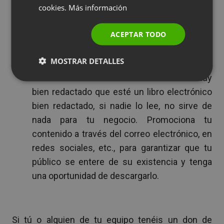
cookies.
Más información
POLISH
portada atractiva. Y si no se te dan muy bien
RUSSIAN
las artes gráficas, contrata a un profesional
ACEPTAR TODO
para que la diseñe. Estamos seguros de que
SPANISH
será un dinero bien gastado.
MOSTRAR DETALLES
PORTUGUESE
Promociona tu libro electrónico.
Por muy
ITALIAN
bien redactado que esté un libro electrónico
bien redactado, si nadie lo lee, no sirve de
nada para tu negocio. Promociona tu
contenido a través del correo electrónico, en
redes sociales, etc., para garantizar que tu
público se entere de su existencia y tenga
una oportunidad de descargarlo.
Si tú o alguien de tu equipo tenéis un don de