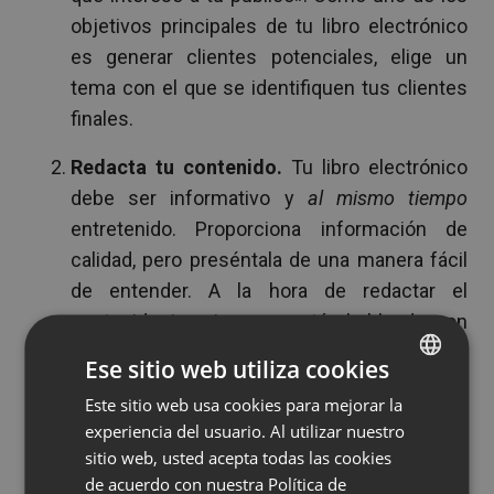
objetivos principales de tu libro electrónico
es generar clientes potenciales, elige un
tema con el que se identifiquen tus clientes
finales.
Redacta tu contenido.
Tu libro electrónico
debe ser informativo y
al mismo tiempo
entretenido. Proporciona información de
calidad, pero preséntala de una manera fácil
de entender. A la hora de redactar el
contenido, imagina que estás hablando con
un amigo.
Ese sitio web utiliza cookies
Dedica el tiempo para diseñarlo.
Cuanto
Este sitio web usa cookies para mejorar la
ENGLISH
experiencia del usuario. Al utilizar nuestro
mejor sea el aspecto exterior de tu libro
FRENCH
sitio web, usted acepta todas las cookies
electrónico, más gente se lo va a descargar.
GERMAN
de acuerdo con nuestra Política de
Tómate el tiempo necesario para crear una