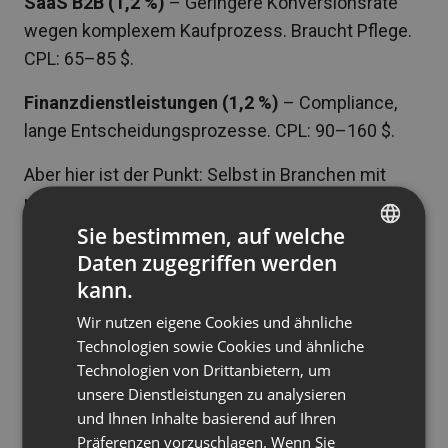
SaaS B2B (1,2 %)
– Geringere Konversionsrate
wegen komplexem Kaufprozess. Braucht Pflege.
CPL: 65–85 $.
Finanzdienstleistungen (1,2 %)
– Compliance,
lange Entscheidungsprozesse. CPL: 90–160 $.
Aber hier ist der Punkt: Selbst in Branchen mit
niedrigerer Conversion liefern Webinare immer
noch einen besseren ROI als Alternativen. Deine
Sie bestimmen, auf welche
1,2 % in SaaS? Das ist immer noch besser als 0,5–
Daten zugegriffen werden
ENGLISH
kann.
0,8 % bei Kaltakquise-E-Mails oder 0,3–0,6 % bei
FRENCH
Display-Anzeigen.
Wir nutzen eigene Cookies und ähnliche
GERMAN
Technologien sowie Cookies und ähnliche
Der Schlüssel liegt nicht darin, die Branche zu
Technologien von Drittanbietern, um
POLISH
wechseln. Der Schlüssel liegt darin, jede
unsere Dienstleistungen zu analysieren
RUSSIAN
Konversionsphase für Ihre spezifische Branche
und Ihnen Inhalte basierend auf Ihren
SPANISH
Präferenzen vorzuschlagen. Wenn Sie
zu optimieren.