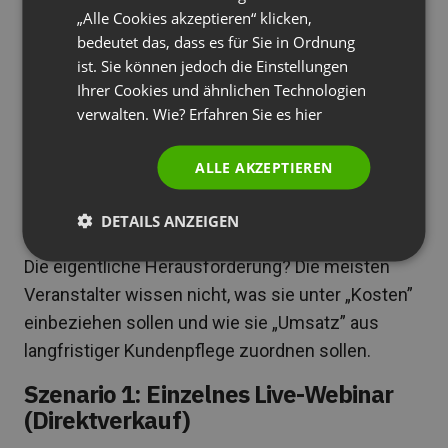
„Alle Cookies akzeptieren“ klicken,
PORTUGUESE
Wie man den ROI von
bedeutet das, dass es für Sie in Ordnung
ITALIAN
ist. Sie können jedoch die Einstellungen
Webinaren tatsächlich
Ihrer Cookies und ähnlichen Technologien
berechnet (mit Beispielen,
verwalten. Wie? Erfahren Sie es
hier
die Sie kopieren können)
ALLE AKZEPTIEREN
Die Grundformel sieht einfach aus:
ROI = (Umsatz
DETAILS ANZEIGEN
– Kosten) / Kosten × 100 %
Die eigentliche Herausforderung? Die meisten
Veranstalter wissen nicht, was sie unter „Kosten”
einbeziehen sollen und wie sie „Umsatz” aus
langfristiger Kundenpflege zuordnen sollen.
Szenario 1: Einzelnes Live-Webinar
(Direktverkauf)