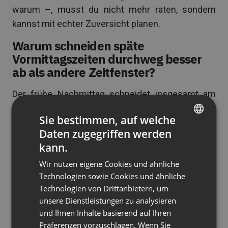
warum –, musst du nicht mehr raten, sondern
kannst mit echter Zuversicht planen.
Warum schneiden späte
Vormittagszeiten durchweg besser
ab als andere Zeitfenster?
Der frühe Nachmittag schneidet insgesamt am
besten ab, aber die Daten zeigen, dass der mit
Sie bestimmen, auf welche
Abstand stärkste Zeitrahmen direkt davor liegt.
Daten zugegriffen werden
ENGLISH
Um 11 Uhr – dem Zeitfenster, das deine
kann.
Teilnehmer als am besten verfügbar angeben –
FRENCH
Wir nutzen eigene Cookies und ähnliche
erreicht die Teilnahme bis zu 82 % – der höchste
GERMAN
Technologien sowie Cookies und ähnliche
Wert aller in Benchmark-Datensätzen
Technologien von Drittanbietern, um
POLISH
gemessenen Zeitfenster. Zu diesem Zeitpunkt
unsere Dienstleistungen zu analysieren
RUSSIAN
des Tages haben die Teilnehmer die E-Mails der
und Ihnen Inhalte basierend auf Ihren
Nacht abgearbeitet, die morgendlichen Standup-
SPANISH
Präferenzen vorzuschlagen. Wenn Sie