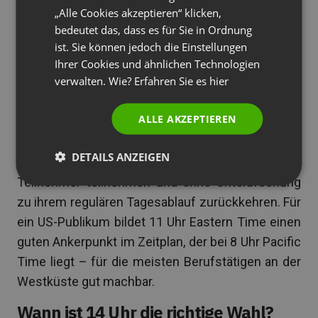
Anrufe beendet und sind voll bei der Sache, ohne
„Alle Cookies akzeptieren“ klicken,
PORTUGUESE
bedeutet das, dass es für Sie in Ordnung
bereits mit dem Leistungsabfall nach dem
ITALIAN
ist. Sie können jedoch die Einstellungen
Mittagessen konfrontiert zu sein.
Ihrer Cookies und ähnlichen Technologien
verwalten. Wie? Erfahren Sie es
hier
Das Zeitfenster um 11 Uhr vermeidet zudem
mehrere praktische Reibungspunkte. Zeitfenster
ALLE AKZEPTIEREN
am frühen Morgen (8–9 Uhr) kollidieren mit dem
Bringen der Kinder zur Schule, dem Arbeitsweg
DETAILS ANZEIGEN
und dringenden Aufgaben. Um 11 Uhr können die
Teilnehmer teilnehmen und ohne Unterbrechung
zu ihrem regulären Tagesablauf zurückkehren. Für
ein US-Publikum bildet 11 Uhr Eastern Time einen
guten Ankerpunkt im Zeitplan, der bei 8 Uhr Pacific
Time liegt – für die meisten Berufstätigen an der
Westküste gut machbar.
Wann ist 14 Uhr die richtige Wahl?