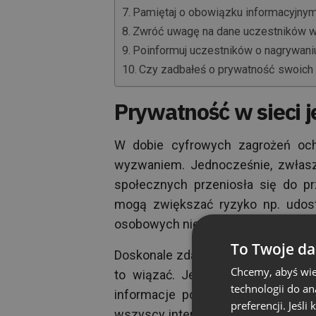
Pamiętaj o obowiązku informacyjny
Zwróć uwagę na dane uczestników w
Poinformuj uczestników o nagrywani
Czy zadbałeś o prywatność swoich u
Prywatność w sieci 
W dobie cyfrowych zagrożeń och
wyzwaniem. Jednocześnie, zwłasz
społecznych przeniosła się do prze
mogą zwiększać ryzyko np. udost
osobowych niepowołanym osobom
To Twoje da
Doskonale zdajemy sobie przy tym 
Chcemy, abyś wie
to wiązać. Jednocześnie pojawiaj
technologii do a
informacje pokazują, że nadal po
preferencji. Jeśli
wszyscy internauci podchodzą do 