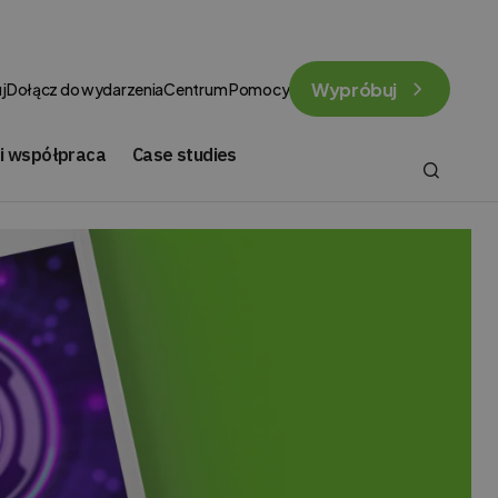
Wypróbuj
j
Dołącz do wydarzenia
Centrum Pomocy
 i współpraca
Case studies