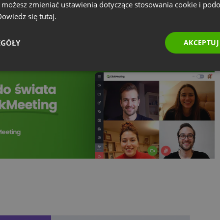
e możesz zmieniać ustawienia dotyczące stosowania cookie i pod
yczące ochrony prywatności w sieci?
 Dowiedz się
tutaj.
EGÓŁY
AKCEPTUJ