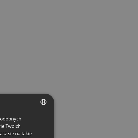
 podobnych
ENGLISH
wie Twoich
FRENCH
asz się na takie