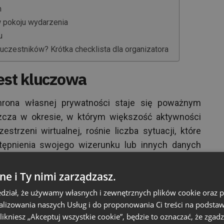
m
 pokoju wydarzenia
u
czestników? Krótka checklista dla organizatora
jest kluczowa
rona własnej prywatności staje się poważnym
cza w okresie, w którym większość aktywności
strzeni wirtualnej, rośnie liczba sytuacji, które
ępnienia swojego wizerunku lub innych danych
.
ne i Ty nimi zarządzasz.
sprawę z tego, z jakimi konsekwencjami może się
dział, że używamy własnych i zewnętrznych plików cookie oraz
ące się co jakiś czas w przestrzeni publicznej
nalizowania naszych Usług i do proponowania Ci treści na podsta
zostaje w tym zakresie sporo do zrobienia i nie
 klikniesz „Akceptuj wszystkie cookie”, będzie to oznaczać, że zgadz
tego problemu z takim samym zrozumieniem. Jak