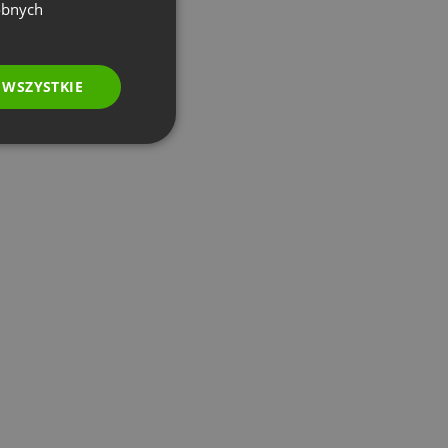
GERMAN
obnych
POLISH
RUSSIAN
 WSZYSTKIE
SPANISH
PORTUGUESE
ITALIAN