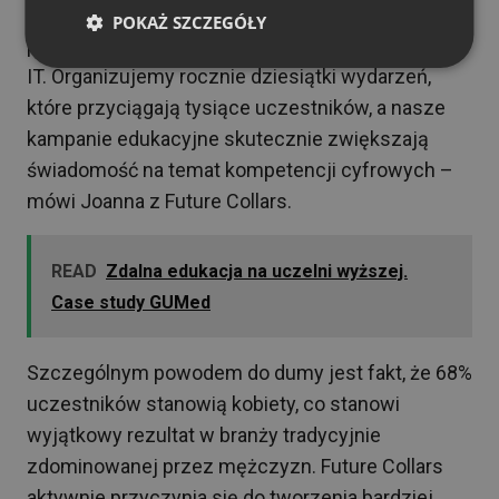
– Dzięki webinarom i kursom online dotarliśmy do
POKAŻ SZCZEGÓŁY
ponad 5000 osób zainteresowanych rozwojem w
IT. Organizujemy rocznie dziesiątki wydarzeń,
które przyciągają tysiące uczestników, a nasze
kampanie edukacyjne skutecznie zwiększają
świadomość na temat kompetencji cyfrowych –
mówi Joanna z Future Collars.
READ
Zdalna edukacja na uczelni wyższej.
Case study GUMed
Szczególnym powodem do dumy jest fakt, że 68%
uczestników stanowią kobiety, co stanowi
wyjątkowy rezultat w branży tradycyjnie
zdominowanej przez mężczyzn. Future Collars
aktywnie przyczynia się do tworzenia bardziej