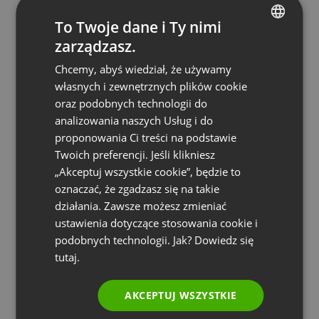
dogodnych terminach
To Twoje dane i Ty nimi
Śledzenie konwersji między uczestnictwem
zarządzasz.
ENGLISH
w bezpłatnych webinarach a zapisami na
Chcemy, abyś wiedział, że używamy
pełne programy szkoleniowe
FRENCH
własnych i zewnętrznych plików cookie
GERMAN
Rezultat: tysiące
oraz podobnych technologii do
analizowania naszych Usług i do
POLISH
odmienionych karier
proponowania Ci treści na podstawie
RUSSIAN
Twoich preferencji. Jeśli klikniesz
Strategiczne wykorzystanie webinarów za
SPANISH
„Akceptuj wszystkie cookie”, będzie to
pośrednictwem platformy ClickMeeting
oznaczać, że zgadzasz się na takie
PORTUGUESE
przyniosło Future Collars spektakularne rezultaty.
działania. Zawsze możesz zmieniać
ITALIAN
ustawienia dotyczące stosowania cookie i
W ciągu kilku lat działalności, Future Collars
podobnych technologii. Jak? Dowiedz się
zdołało stworzyć jedną z najbardziej
tutaj.
rozpoznawalnych i inkluzywnych społeczności
AKCEPTUJ WSZYSTKIE
technologicznych w regionie.