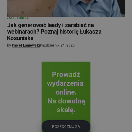
CASE STUDIES
Jak generować leady i zarabiać na
webinarach? Poznaj historię Łukasza
Kosuniaka
by
Paweł Łaniewski
Październik 24, 2025
Prowadź
wydarzenia
online.
Na dowolną
skalę.
ROZPOCZNIJ ZA