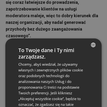
się coraz łatwiejsze do prowadzenia,
zapotrzebowanie klientów na usługi
moderatora maleje, więc to dobry kierunek dla
naszej organizacji, aby nadal generować
przychody bez dużego zaangażowania
czasowego”.
Program Partnerski ClickMeeting to doskonała
To Twoje dane i Ty nimi
możliwość dla agencji i dostawców usług
zarządzasz.
ENGLISH
cyfrowych do generowania dodatkowych
Chcemy, abyś wiedział, że używamy
FRENCH
przychodów, jednocześnie pomagając klientom w
własnych i zewnętrznych plików cookie
uzyskiwaniu dostępu do najlepszych technologii.
GERMAN
oraz podobnych technologii do
Shane zdecydowanie poleca program:
“Jeśli
analizowania naszych Usług i do
POLISH
prowadzisz agencję lub organizację działającą
proponowania Ci treści na podstawie
RUSSIAN
Twoich preferencji. Jeśli klikniesz
w przestrzeni cyfrowej, gorąco polecam
SPANISH
„Akceptuj wszystkie cookie”, będzie to
dołączenie do Programu Partnerskiego
oznaczać, że zgadzasz się na takie
ClickMeeting.
ClickMeeting to niezwykle
PORTUGUESE