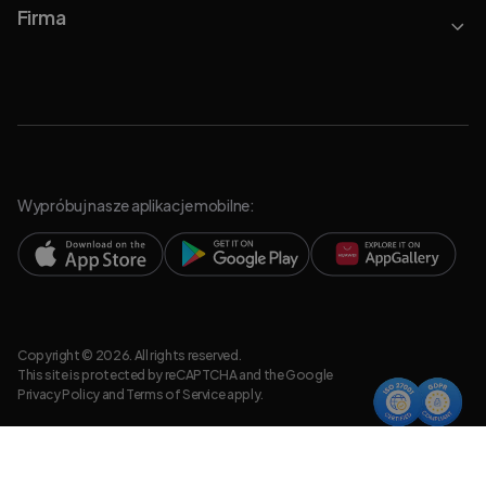
Firma
Wypróbuj nasze aplikacje mobilne:
Copyright © 2026. All rights reserved.
This site is protected by reCAPTCHA and the Google
Privacy Policy
and
Terms of Service
apply.
Polityka prywatności
Informacje prawne