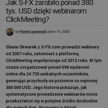
Jak S-FX zarobiło ponad 380
tys. USD dzięki webinarom
ClickMeeting?
by
Paweł Łaniewski
Lipiec 15, 2025
Shane Skwarek z S-FX.com prowadzi webinary
od 2007 roku, natomiast z platformą
ClickMeeting współpracuje od 2012 roku. W tym
czasie zorganizował ponad 698 wydarzeń
online dla 24 735 unikalnych uczestników,
generując przychody na poziomie co najmniej
380 000 USD. Jego historia pokazuje, jak
systematyczne prowadzenie webinarów może
przekształcić się w potężne źródło dochodów
dla małych firm. Poznajmy ją bliżej!