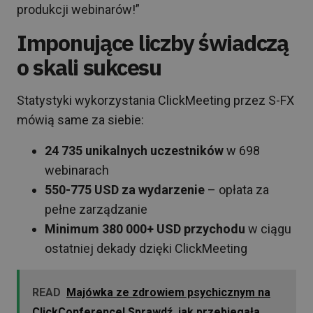
produkcji webinarów!”
Imponujące liczby świadczą
o skali sukcesu
Statystyki wykorzystania ClickMeeting przez S-FX
mówią same za siebie:
24 735 unikalnych uczestników
w 698
webinarach
550-775 USD za wydarzenie
– opłata za
pełne zarządzanie
Minimum 380 000+ USD przychodu
w ciągu
ostatniej dekady dzięki ClickMeeting
READ
Majówka ze zdrowiem psychicznym na
ClickConference! Sprawdź, jak przebiegała