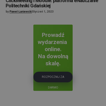
ClickMeeting i Moodle: platforma eNauczanie
Politechniki Gdańskiej
by
Paweł Łaniewski
Styczeń 1, 2023
Prowadź
wydarzenia
online.
Na dowolną
skalę.
ROZPOCZNIJ ZA
DARMO