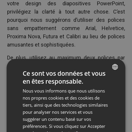
votre design des diapositives PowerPoint,
privilégiez la clarté à tout autre chose. C’est
pourquoi nous suggérons d’utiliser des polices
sans empattement comme Arial, Helvetice,
Proxima Nova, Futura et Calibri au lieu de polices
amusantes et sophistiquées.
De plus, utilisez au maximum deux polices par
diapositive et adaptez vos polices à
votre
Ce sont vos données et vous
contenu
.
en êtes responsable.
ENGLISH
Par exemple, si votre présentation porte sur un
Nous vous informons que nous utilisons
FRENCH
nouveau produit excitant que votre entreprise
nos propres cookies et des cookies de
GERMAN
lancera prochainement, vous pouvez utiliser la
tiers, ainsi que des technologies similaires
police Oswald pour le titre et Lato pour le texte.
pour analyser nos services et vous
POLISH
suggérer un contenu basé sur vos
Les deux sont des polices sans empattement qui
RUSSIAN
préférences. Si vous cliquez sur Accepter
vont bien ensemble et peuvent ajouter une touche