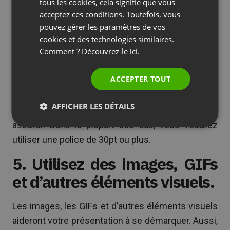
SPANISH
tous les cookies, cela signifie que vous
d’éclat aux diapositives.
acceptez ces conditions. Toutefois, vous
PORTUGUESE
pouvez gérer les paramètres de vos
Et puisque nous parlons des polices, voici une
ITALIAN
cookies et des technologies similaires.
autre astuce : assurez-vous que votre texte est de
Comment ? Découvrez-le
ici.
bonne taille !
ACCEPTER TOUT
Qu’est-ce qui constitue une taille appropriée pour
le texte ? Tant que les mots sur chacune de vos
AFFICHER LES DÉTAILS
diapositives sont faciles à lire, vous devriez
assurer. Dans la plupart des cas, vous voudrez
utiliser une police de 30pt ou plus.
5. Utilisez des images, GIFs
et d’autres éléments visuels.
Les images, les GIFs et d’autres éléments visuels
aideront votre présentation à se démarquer. Aussi,