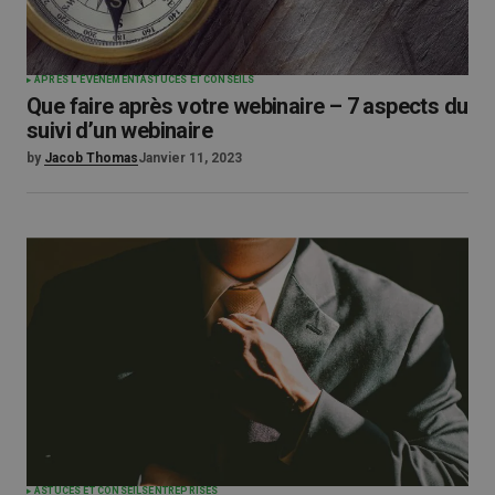
APRÈS L'ÉVÉNEMENT
ASTUCES ET CONSEILS
Que faire après votre webinaire – 7 aspects du
suivi d’un webinaire
by
Jacob Thomas
Janvier 11, 2023
ASTUCES ET CONSEILS
ENTREPRISES