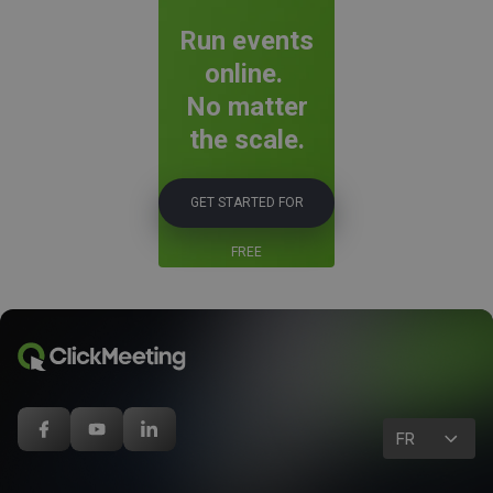
Run events
online.
No matter
the scale.
GET STARTED FOR
FREE
FR