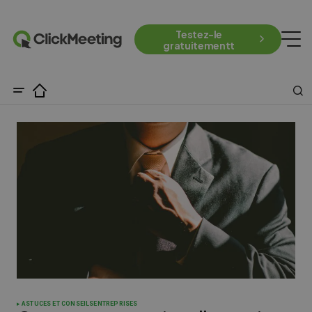
Testez-le
gratuitementt
ASTUCES ET CONSEILS
ENTREPRISES