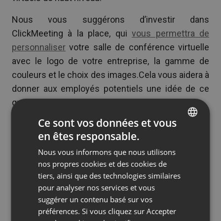
Nous vous suggérons d’investir dans
ClickMeeting à la place, qui
vous permettra de
personnaliser
votre salle de conférence virtuelle
avec le logo de votre entreprise, la gamme de
couleurs et le choix des images.Cela vous aidera à
donner aux employés potentiels une idée de ce
que c’est que de travailler pour votre organisation.
Ce sont vos données et vous
ClickMeeting est également équipé de
en êtes responsable.
fonctionnalités
de partage d’écran
et de tableau
ENGLISH
blanc virtuel
, qui permettent aux personnes
Nous vous informons que nous utilisons
FRENCH
nos propres cookies et des cookies de
interrogées de démontrer facilement leurs
GERMAN
tiers, ainsi que des technologies similaires
compétences uniques.
pour analyser nos services et vous
POLISH
suggérer un contenu basé sur vos
Enfin, ClickMeeting bénéficie du
Mode Edu
, qui a
RUSSIAN
préférences. Si vous cliquez sur Accepter
été initialement conçu pour les formateurs en