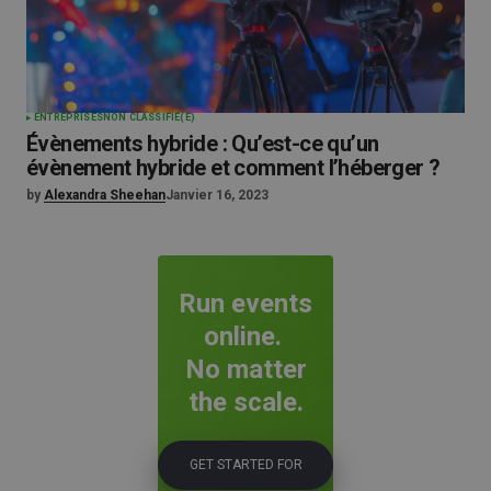
ENTREPRISES
NON CLASSIFIÉ(E)
Évènements hybride : Qu’est-ce qu’un
évènement hybride et comment l’héberger ?
by
Alexandra Sheehan
Janvier 16, 2023
Run events
online.
No matter
the scale.
GET STARTED FOR