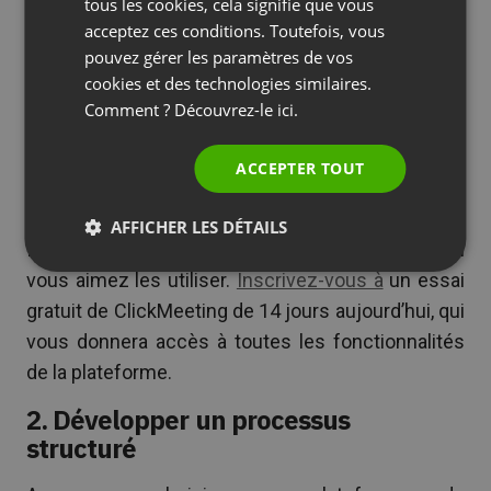
SPANISH
tous les cookies, cela signifie que vous
ligne.MAIS, il peut être utilisé par les recruteurs
acceptez ces conditions. Toutefois, vous
PORTUGUESE
pour maintenir un contact visuel tout au long d’un
pouvez gérer les paramètres de vos
entretien d’embauche virtuel. Cela est
ITALIAN
cookies et des technologies similaires.
particulièrement vrai si vous accueillez plusieurs
Comment ? Découvrez-le
ici.
candidats à la fois.
ACCEPTER TOUT
À la fin de la journée, vous devez choisir l’outil qui
fonctionne pour VOUS. La meilleure façon de le
AFFICHER LES DÉTAILS
faire est d’essayer différents outils pour voir si
vous aimez les utiliser.
Inscrivez-vous à
un essai
gratuit de ClickMeeting de 14 jours aujourd’hui, qui
vous donnera accès à toutes les fonctionnalités
de la plateforme.
2. Développer un processus
structuré