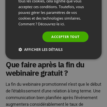
SPANISH
tous les cookies, cela signifie que vous
avancées que tu aborderas en détail dans la
acceptez ces conditions. Toutefois, vous
PORTUGUESE
pouvez gérer les paramètres de vos
formation payante
ITALIAN
cookies et des technologies similaires.
Montrer comment les bases présentées
Comment ? Découvrez-le
ici.
sont liées à des stratégies plus avancées
Partage de courtes études de cas de clients
ACCEPTER TOUT
ayant mis en œuvre l’ensemble des
connaissances acquises lors de ta
AFFICHER LES DÉTAILS
formation.
Que faire après la fin du
webinaire gratuit ?
La fin du webinaire promotionnel n’est que le début
de l’établissement d’une relation à long terme. Une
communication bien planifiée après l’événement
augmentera considérablement le taux de