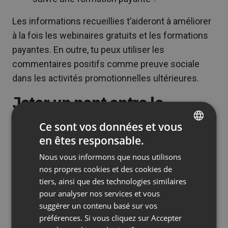
Les informations recueillies t’aideront à améliorer
à la fois les webinaires gratuits et les formations
payantes. En outre, tu peux utiliser les
commentaires positifs comme preuve sociale
dans les activités promotionnelles ultérieures.
Jeter un pont entre le
contenu gratuit et le contenu
Ce sont vos données et vous
payant
en êtes responsable.
ENGLISH
Nous vous informons que nous utilisons
FRENCH
Pendant le webinaire, fais systématiquement
nos propres cookies et des cookies de
comprendre que la formation payante est la suite
GERMAN
tiers, ainsi que des technologies similaires
logique du parcours de développement que tu
pour analyser nos services et vous
POLISH
viens d’entamer. Pour ce faire, tu peux :
suggérer un contenu basé sur vos
RUSSIAN
préférences. Si vous cliquez sur Accepter
Faire référence à des techniques plus