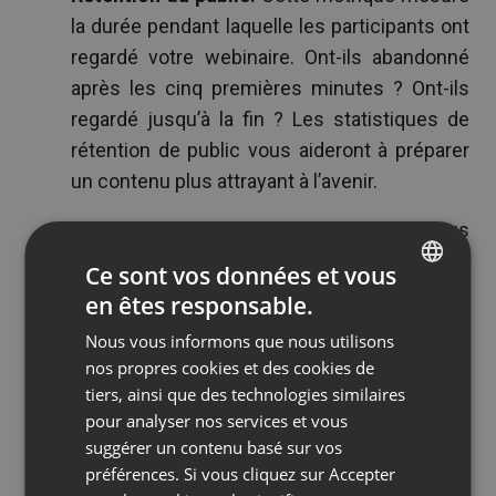
la durée pendant laquelle les participants ont
regardé votre webinaire. Ont-ils abandonné
après les cinq premières minutes ? Ont-ils
regardé jusqu’à la fin ? Les statistiques de
rétention de public vous aideront à préparer
un contenu plus attrayant à l’avenir.
Données générales.
Enfin, nous vous
conseillons également de suivre les données
Ce sont vos données et vous
générales relatives aux webinaires, telles que
en êtes responsable.
ENGLISH
la durée de l’événement, le nombre de
Nous vous informons que nous utilisons
FRENCH
participants et leur localisation, les appareils
nos propres cookies et des cookies de
qu’ils ont utilisés pour se connecter, etc.
GERMAN
tiers, ainsi que des technologies similaires
pour analyser nos services et vous
POLISH
Une analyse approfondie des statistiques vous
suggérer un contenu basé sur vos
RUSSIAN
aidera à choisir de meilleurs sujets de webinaires,
préférences. Si vous cliquez sur Accepter
à commercialiser plus efficacement vos