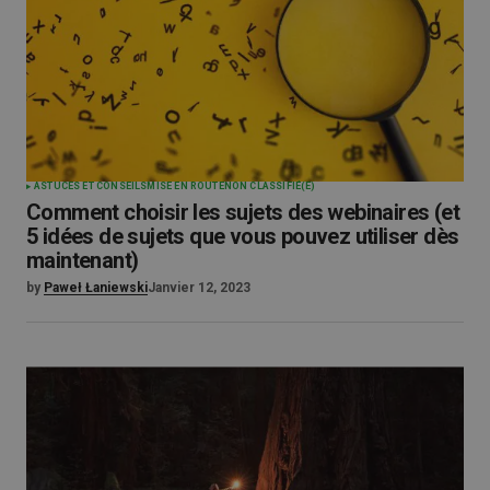
ASTUCES ET CONSEILS
MISE EN ROUTE
NON CLASSIFIÉ(E)
Comment choisir les sujets des webinaires (et
5 idées de sujets que vous pouvez utiliser dès
maintenant)
by
Paweł Łaniewski
Janvier 12, 2023