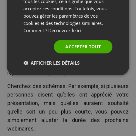
SPANISH
tous les cookies, cela signifie que vous
événements et à stimuler l’engagement pendant
acceptez ces conditions. Toutefois, vous
PORTUGUESE
pouvez gérer les paramètres de vos
vos diffusions en direct.
ITALIAN
cookies et des technologies similaires.
Comment ? Découvrez-le
ici.
5. Évaluez le feedback que vous
ACCEPTER TOUT
recevez
AFFICHER LES DÉTAILS
Une fois que vous commencez à recevoir des
réponses aux enquêtes, vous devez les évaluer.
Cherchez des schémas. Par exemple, si plusieurs
personnes disent qu’elles ont apprécié votre
présentation, mais qu’elles auraient souhaité
qu’elle soit un peu plus courte, vous pouvez
simplement ajuster la durée des prochains
webinaires.