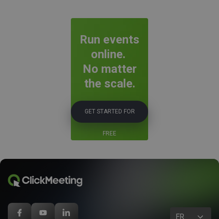
Run events
online.
No matter
the scale.
GET STARTED FOR
FREE
FR