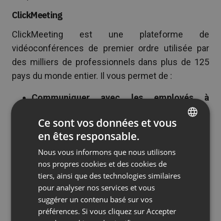
ClickMeeting
ClickMeeting est une plateforme de
vidéoconférences de premier ordre utilisée par
des milliers de professionnels dans plus de 125
pays du monde entier. Il vous permet de :
Communiquer avec les employés à
distance :
Il est difficile de communiquer
Ce sont vos données et vous
avec d’autres êtres humains lorsque l’on ne
en êtes responsable.
les voit pas. La
technologie de
ENGLISH
Nous vous informons que nous utilisons
visioconférences
ClickMeeting vous permet
FRENCH
nos propres cookies et des cookies de
de mener des conversations en face à face,
GERMAN
tiers, ainsi que des technologies similaires
même lorsque les participants sont à des
pour analyser nos services et vous
POLISH
milliers de kilomètres l’un de l’autre.
suggérer un contenu basé sur vos
RUSSIAN
préférences. Si vous cliquez sur Accepter
Organiser des réunions virtuelles