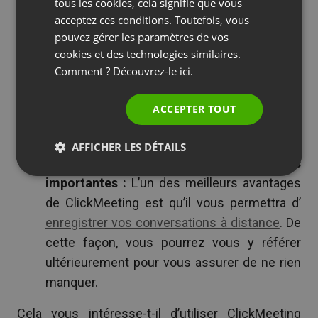
SPANISH
tous les cookies, cela signifie que vous
engageantes :
Avec ClickMeeting, vous
acceptez ces conditions. Toutefois, vous
PORTUGUESE
pouvez vraiment engager vos employés en
pouvez gérer les paramètres de vos
ITALIAN
télétravail grâce
au partage d’écran
,
au chat
cookies et des technologies similaires.
Comment ? Découvrez-le
ici.
privé
, et aux outils tels que
questionnaires et
enquêtes
. Ces fonctionnalités rendent les
ACCEPTER TOUT
réunions en ligne beaucoup plus
intéressantes et efficaces.
AFFICHER LES DÉTAILS
Conserver toutes les informations
importantes :
L’un des meilleurs avantages
de ClickMeeting est qu’il vous permettra d’
enregistrer vos conversations à distance
. De
cette façon, vous pourrez vous y référer
ultérieurement pour vous assurer de ne rien
manquer.
Cela vous intéresse-t-il d’utiliser ClickMeeting