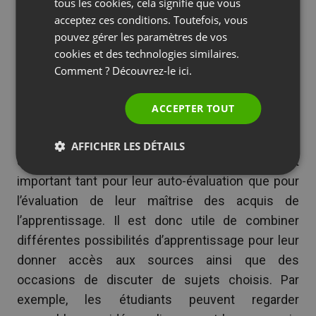
SPANISH
tous les cookies, cela signifie que vous
minimale pour leur discours.
acceptez ces conditions. Toutefois, vous
PORTUGUESE
Reliez le matériel et les activités
pouvez gérer les paramètres de vos
d’apprentissage de manière
ITALIAN
cookies et des technologies similaires.
appropriée
Comment ? Découvrez-le
ici.
Dans les cours ou leçons en ligne, les étudiants
ACCEPTER TOUT
ont besoin d’occasions de se réunir pour revoir les
compétences qu’ils apprennent et consolider les
AFFICHER LES DÉTAILS
connaissances qu’ils acquièrent. Ceci est
important tant pour leur auto-évaluation que pour
l’évaluation de leur maîtrise des acquis de
l’apprentissage. Il est donc utile de combiner
différentes possibilités d’apprentissage pour leur
donner accès aux sources ainsi que des
occasions de discuter de sujets choisis. Par
exemple, les étudiants peuvent regarder