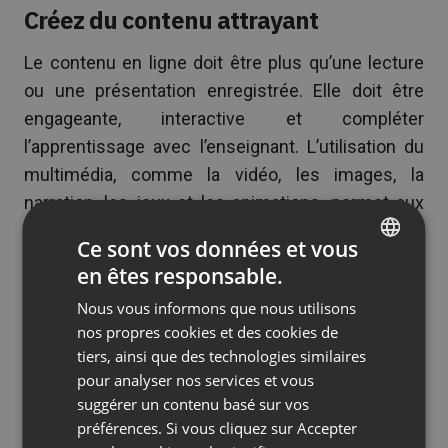
Créez du contenu attrayant
Le contenu en ligne doit être plus qu’une lecture
ou une présentation enregistrée. Elle doit être
engageante, interactive et compléter
l’apprentissage avec l’enseignant. L’utilisation du
multimédia, comme la vidéo, les images, la
narration, les jeux et les animations, permet aux
étudiants de s’impliquer plus dans leur éducation
Ce sont vos données et vous
et de mieux s’en souvenir. Ce faisant, gardez à
en êtes responsable.
ENGLISH
l’esprit la cohérence, qui est cruciale lorsque l’on
Nous vous informons que nous utilisons
combine différents types d’apprentissage. Fixez
FRENCH
nos propres cookies et des cookies de
certaines règles pour encourager l’interaction.
GERMAN
tiers, ainsi que des technologies similaires
Vous pouvez le faire, entre autres, en demandant
pour analyser nos services et vous
POLISH
aux étudiants de répondre à un certain nombre de
suggérer un contenu basé sur vos
RUSSIAN
questions de discussion ou en fixant une longueur
préférences. Si vous cliquez sur Accepter