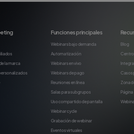
eting
Funciones principales
Recu
Webinars bajo demanda
Blog
iliados
Automatización
Centro
de la marca
Webinars en vivo
Integr
 personalizados
Webinars de pago
Casos 
e
Reuniones en línea
Zona d
Salas para subgrupos
Página
Uso compartido de pantalla
Webina
Webinar cycle
Grabación de webinar
Eventos virtuales