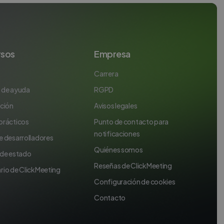
rsos
Empresa
Carrera
 de ayuda
RGPD
ación
Avisos legales
prácticos
Punto de contacto para
notificaciones
e desarrolladores
Quiénes somos
 de estado
Reseñas de ClickMeeting
rio de ClickMeeting
Configuración de cookies
Contacto