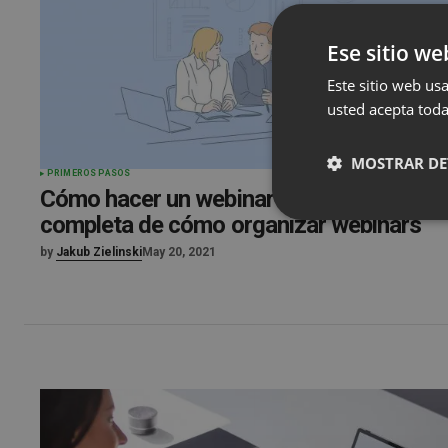
Ese sitio we
Este sitio web usa
usted acepta toda
MOSTRAR DE
PRIMEROS PASOS
Cómo hacer un webinar Una guía
completa de cómo organizar webinars
by
Jakub Zielinski
May 20, 2021