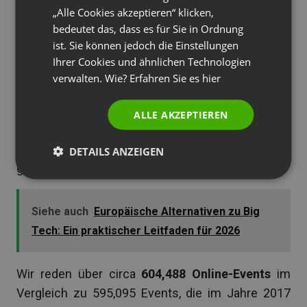
Sind Sie bereit, diese große Chance zu nutzen?
„Alle Cookies akzeptieren“ klicken,
PORTUGUESE
bedeutet das, dass es für Sie in Ordnung
ITALIAN
Online-Events und
ist. Sie können jedoch die Einstellungen
Ihrer Cookies und ähnlichen Technologien
Teilnehmerzahlen sind im
verwalten. Wie? Erfahren Sie es
hier
Aufwind
ALLE AKZEPTIEREN
Wir haben alle Ereignisse, die
2018
auf der
ClickMeeting
-Plattform stattgefunden haben,
DETAILS ANZEIGEN
gezählt und die Ergebnisse sind nicht zu leugnen:
Siehe auch
Europäische Alternativen zu Big
Tech: Ein praktischer Leitfaden für 2026
Wir reden über circa
604,488 Online-Events
im
Vergleich zu 595,095 Events, die im Jahre 2017