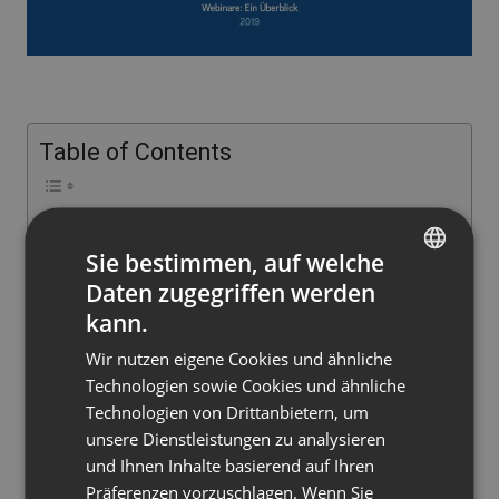
Table of Contents
Online-Events und Teilnehmerzahlen sind im
Aufwind
Sie bestimmen, auf welche
Warum würden Sie überhaupt ein Webinar
Daten zugegriffen werden
ENGLISH
organisieren?
kann.
FRENCH
Vom kundenspezifischen Seitendesign bis hin
Wir nutzen eigene Cookies und ähnliche
zum Geldverdienen mit Webinaren
GERMAN
Technologien sowie Cookies und ähnliche
Erreichen Sie B2B-Entscheider – sie sind auf der
Technologien von Drittanbietern, um
POLISH
Suche nach Webinaren
unsere Dienstleistungen zu analysieren
RUSSIAN
Warum lassen Webinare andere Inhaltsformate
und Ihnen Inhalte basierend auf Ihren
hinter sich?
SPANISH
Präferenzen vorzuschlagen. Wenn Sie