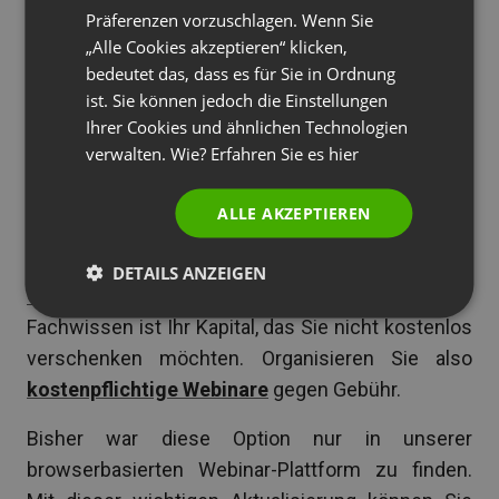
SPANISH
Präferenzen vorzuschlagen. Wenn Sie
passt perfekt als ein Tool in die App. Aktivieren Sie
„Alle Cookies akzeptieren“ klicken,
PORTUGUESE
diese Funktion und präsentieren Sie Ihren
bedeutet das, dass es für Sie in Ordnung
Webinar-Inhalt allen Freunden und Followers in
ITALIAN
ist. Sie können jedoch die Einstellungen
diesen beiden sozialen Netzwerken.
Ihrer Cookies und ähnlichen Technologien
verwalten. Wie? Erfahren Sie es
hier
Kostenpflichtige Webinare
ALLE AKZEPTIEREN
Es gibt keine direktere Möglichkeit, mit Webinaren
DETAILS ANZEIGEN
Geld zu verdienen
. Die Idee ist ganz simpel –
Fachwissen ist Ihr Kapital, das Sie nicht kostenlos
verschenken möchten. Organisieren Sie also
kostenpflichtige Webinare
gegen Gebühr.
Bisher war diese Option nur in unserer
browserbasierten Webinar-Plattform zu finden.