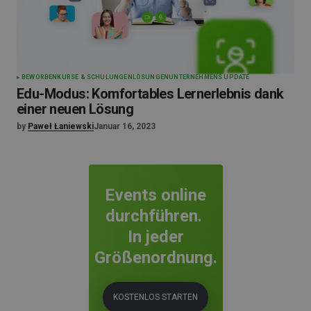
BEWORBEN
KURSE & SCHULUNGEN
LÖSUNGEN
UNTERNEHMENS UPDATE
Edu-Modus: Komfortables Lernerlebnis dank
einer neuen Lösung
by
Paweł Łaniewski
Januar 16, 2023
Events online
durchführen.
In jeder
Größenordnung.
KOSTENLOS STARTEN