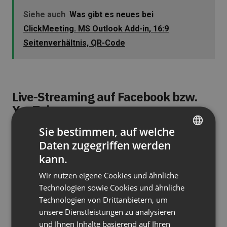
Siehe auch
Was gibt es neues bei
ClickMeeting. MS Outlook Add-in, 16:9
Seitenverhältnis, QR-Code
Live-Streaming auf Facebook bzw.
YouTube
Sie bestimmen, auf welche
Wenn es darum geht, Inhalte zu bewerben, ist es
Daten zugegriffen werden
ein Muss, in sozialen Medien aktiv zu sein. Obwohl
ENGLISH
kann.
das Webinar selbst innerhalb der App
FRENCH
durchgeführt wird, kann es einfach veröffentlicht
Wir nutzen eigene Cookies und ähnliche
GERMAN
Technologien sowie Cookies und ähnliche
und in Echtzeit einem breiteren Publikum
Technologien von Drittanbietern, um
POLISH
präsentiert werden.
unsere Dienstleistungen zu analysieren
RUSSIAN
und Ihnen Inhalte basierend auf Ihren
Live-Streaming
auf
Facebook bzw. YouTube