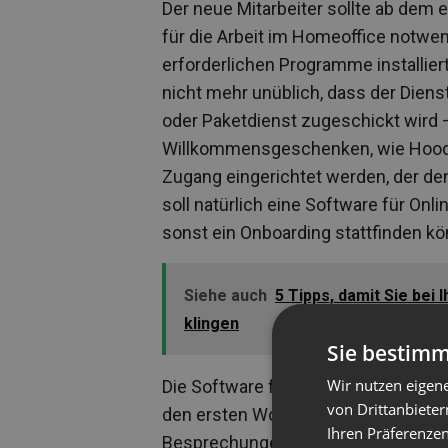
Der neue Mitarbeiter sollte ab dem e
für die Arbeit im Homeoffice notwend
erforderlichen Programme installiert
nicht mehr unüblich, dass der Diens
oder Paketdienst zugeschickt wird 
Willkommensgeschenken, wie Hoodie
Zugang eingerichtet werden, der den
soll natürlich eine Software für Onli
sonst ein Onboarding stattfinden k
Siehe auch
5 Tipps, damit Sie bei
klingen
Sie bestimm
Wir nutzen eigen
Die Software für Online-Meetings wi
von Drittanbieter
den ersten Wochen regelmäßig verw
Ihren Präferenzen
Besprechungen geben, die in relati