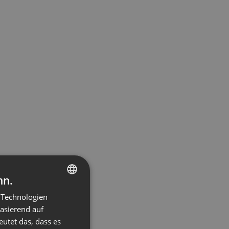
nn.
 Technologien
ENGLISH
basierend auf
FRENCH
eutet das, dass es