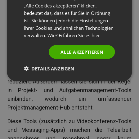
„Alle Cookies akzeptieren“ klicken,
einer kleinen Gruppe von Mitarbeitern betreiben.
PORTUGUESE
bedeutet das, dass es für Sie in Ordnung
ITALIAN
ist. Sie können jedoch die Einstellungen
Zusätzliche Wiki-Tools wie Confluence oder
Ihrer Cookies und ähnlichen Technologien
Notion bieten Arbeitsbereiche für Teams, um die
verwalten. Wie? Erfahren Sie es
hier
Projektdokumentation in Ordnung zu halten, und
ermöglichen mehreren Personen, auf diese
ALLE AKZEPTIEREN
zuzugreifen und sie zu bearbeiten, was den
Aufwand bei der Versionskontrolle und damit
DETAILS ANZEIGEN
verbundene Fehler bzw. Unstimmigkeiten
reduziert. Außerdem lassen sie sich in der Regel
in Projekt- und Aufgabenmanagement-Tools
einbinden, wodurch ein umfassender
Projektmanagement-Hub entsteht.
Diese Tools (zusätzlich zu Videokonferenz-Tools
und Messaging-Apps) machen die Telearbeit
angenehmer und manchmal sogar kaum