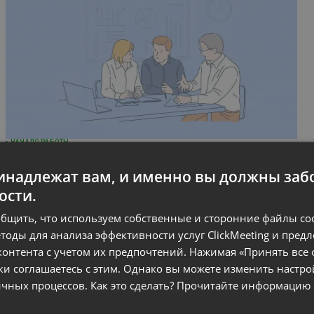
НАЧАЛО РАБОТЫ
Как провести вебинар? Полное
надлежат вам, и именно вы должны забо
руководство по организации
ости.
вебинаров
by
Jakub Zielinski
September 23, 2020
бщить, что используем собственные и сторонние файлы cook
тоды для анализа эффективности услуг ClickMeeting и пред
онтента с учетом их предпочтений. Нажимая «Принять все 
ки соглашаетесь с этим. Однако вы можете изменить настр
гичных процессов. Как это сделать? Прочитайте информацию