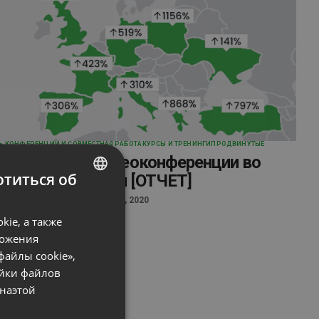
КОНФЕРЕНЦИИ И СОВМЕСТНАЯ РАБОТА
КУРСЫ И ТРЕНИНГИ
ПРОДВИНУТЫЕ
Вебинары и видеоконференции во
титься об
время пандемии [ОТЧЕТ]
ENGLISH
by
Karolina Kurcwald
August 21, 2020
ie, а также
FRENCH
ложения
GERMAN
файлы cookie»,
ойки файлов
POLISH
наэтой
RUSSIAN