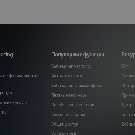
eting
Популярные функции
Ресу
Вебинары по запросу
Блог
 и аффилированные
Автоматизация
Справ
Вебинары в прямом эфире
Интег
бренда
Платные вебинары
Приме
альные услуги
Онлайн-конференции
Для ра
тие
Сессионные залы
Состоя
Общий доступ
Вебина
Webinar cycle