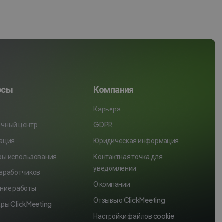
рсы
Компания
Карьера
очный центр
GDPR
рация
Юридическая информация
ры использования
Контактная точка для
уведомлений
зработчиков
О компании
ние работы
Отзывы о ClickMeeting
ры ClickMeeting
Настройки файлов cookie