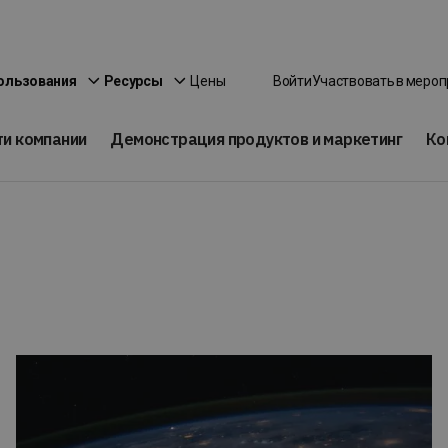
Цены
ользования
Ресурсы
Войти
Участвовать в меро
ти компании
Демонстрация продуктов и маркетинг
Ко