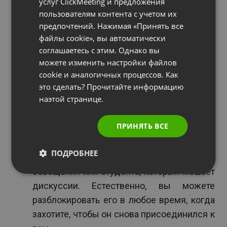
услуг ClickMeeting и предложения
виртуального учебного занятия, когда вы
пользователям контента с учетом их
PORTUGUESE
выбираете конкретных студентов, чтобы
предпочтений. Нажимая «Принять все
ITALIAN
они задали вопросы или ответили на них,
файлы cookie», вы автоматически
или проверяете их знания по мере
соглашаетесь с этим. Однако вы
можете изменить настройки файлов
проведения занятия или лекции.
cookie и аналогичных процессов. Как
Модерирования дискуссий
путем
это сделать? Прочитайте информацию
наэтой странице.
блокирования или разблокирования
выбранных участников. Если вы не хотите,
ПРИНЯТЬ ВСЕ
чтобы ваша лекция или совещание по
проекту вышли из-под вашего контроля,
ПОДРОБНЕЕ
вы можете блокировать участника
совещания или студента, который мешает
дискуссии. Естественно, вы можете
разблокировать его в любое время, когда
захотите, чтобы он снова присоединился к