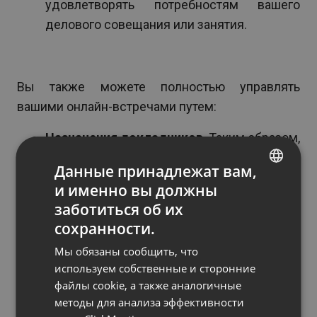
удовлетворять потребностям вашего
делового совещания или занятия.
Вы также можете полностью управлять
вашими онлайн-встречами путем:
Назначения докладчиков
. Таким образом,
вы можете позволить другому человеку
Данные принадлежат вам,
вести дискуссию с любого момента
и именно вы должны
ENGLISH
времени и предоставить общий доступ к
заботиться об их
экрану, чтобы показать документ или
FRENCH
сохранности.
программное обеспечение.
GERMAN
Мы обязаны сообщить, что
POLISH
Включения и выключения камер и
используем собственные и сторонние
файлы cookie, а также аналогичные
микрофонов участников
, что может быть
RUSSIAN
методы для анализа эффективности
супер полезным при проведении
SPANISH