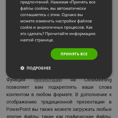
предпочтений. Нажимая «Принять все
В отношении совместного предоставления
ITALIAN
файлы cookie», вы автоматически
доступа к экрану и презентации, лучшие
соглашаетесь с этим. Однако вы
платформы для онлайн-конференций также
можете изменить настройки файлов
предлагают функции, которые позволяют
cookie и аналогичных процессов. Как
транслировать контент во время конференции.
это сделать? Прочитайте информацию
На ClickMeeting есть три специальные функции,
наэтой странице.
которые позволяют вам сделать именно это:
ПРИНЯТЬ ВСЕ
ПОДРОБНЕЕ
Презентация
Функция
презентации
на ClickMeeting
позволяет вам подкреплять ваши слова
контентом в любом формате. В дополнение к
отображению традиционной презентации в
PowerPoint вы также можете загружать любые
другие файлы, такие как графические файлы,