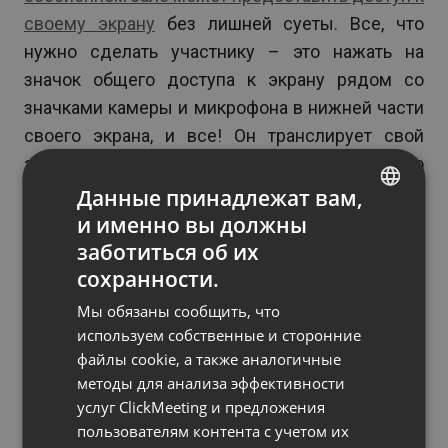
своему экрану
без лишней суеты. Все, что
нужно сделать участнику – это нажать на
значок общего доступа к экрану рядом со
значками камеры и микрофона в нижней части
своего экрана, и все! Он транслирует свой
экран всей группе. Обратите внимание, что
только один участник может предоставить
Данные принадлежат вам,
доступ к своему экрану одновременно,
и именно вы должны
ENGLISH
поэтому вам придется позволить участникам
заботиться об их
FRENCH
предоставлять общий доступ к экрану по мере
сохранности.
GERMAN
необходимости.
Мы обязаны сообщить, что
POLISH
используем собственные и сторонние
файлы cookie, а также аналогичные
RUSSIAN
методы для анализа эффективности
Инструменты для представления
SPANISH
услуг ClickMeeting и предложения
контента во время конференции
пользователям контента с учетом их
PORTUGUESE