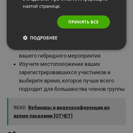
Организуйте несколько мероприятий для
наэтой странице.
разных часовых поясов (обратите
ПРИНЯТЬ ВСЕ
внимание, что это не всегда можно
реализовать).
ПОДРОБНЕЕ
Ориентируйтесь на конкретную
географическую зону при продвижении
вашего гибридного мероприятия
Изучите местоположение ваших
зарегистрировавшихся участников и
выберите время, которое лучше всего
подходит для большинства членов группы
READ
Вебинары и видеоконференции во
время пандемии [ОТЧЕТ]