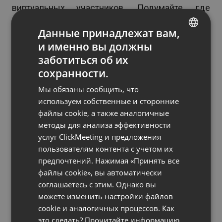
виртуальных участников. Подумайте, где
находятся участники. Если вы обучаете группу
Данные принадлежат вам,
новых сотрудников, которые все находятся в
и именно вы должны
одном и том же месте – некоторые дома, а
ENGLISH
заботиться об их
некоторые в офисе, это более простая задача.
FRENCH
сохранности.
Но несколько сложнее организовать
GERMAN
Мы обязаны сообщить, что
мероприятия, которые объединяют участников
POLISH
используем собственные и сторонние
в разных часовых поясах и странах.
Почти
файлы cookie, а также аналогичные
RUSSIAN
половина организаторов
испытывает
методы для анализа эффективности
трудности с планированием гибридных
SPANISH
услуг ClickMeeting и предложения
мероприятий при участии международных
пользователям контента с учетом их
PORTUGUESE
участников из разных часовых поясов.
предпочтений. Нажимая «Принять все
ITALIAN
файлы cookie», вы автоматически
Если вы имеете дело со сложным
соглашаетесь с этим. Однако вы
планированием, у вас есть несколько
можете изменить настройки файлов
cookie и аналогичных процессов. Как
вариантов:
это сделать? Прочитайте информацию