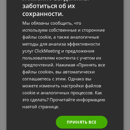
заботиться об их
FRENCH
9. Чтение подготовленного
сохранности.
GERMAN
материала
Мы обязаны сообщить, что
POLISH
используем собственные и сторонние
файлы cookie, а также аналогичные
RUSSIAN
Даже для хорошо подготовленного оратора
методы для анализа эффективности
большим искушением является
SPANISH
услуг ClickMeeting и предложения
подсматривание в свой листок с заметками
пользователям контента с учетом их
PORTUGUESE
для выступления или в файл PowerPoint. Если
предпочтений. Нажимая «Принять все
ITALIAN
вы делаете это время от времени и постоянно
файлы cookie», вы автоматически
соглашаетесь с этим. Однако вы
поддерживаете контакт со своей аудиторией,
можете изменить настройки файлов
такое подсматривание останется
cookie и аналогичных процессов. Как
незамеченным. Если же оратор постоянно
это сделать? Прочитайте информацию
смотрит в свои заметки, создается
наэтой странице.
впечатление, что он плохо подготовился и
читает с листа, особенно если при этом он не
ПРИНЯТЬ ВСЕ
поддерживает хороший зрительный контакт со