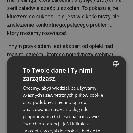
serii zaledwie sześciu szkoleń. To pokazuje, że
kluczem do sukcesu nie jest wielkość niszy, ale
znalezienie konkretnego, palącego problemu,
który możemy rozwiązać.
Innym przykładem jest ekspert od opieki nad
małymi dziećmi, którego pojedynczy webinar
przyniósł ponad 161 tysięcy złotych przychodu,
To Twoje dane i Ty nimi
gromadząc ponad tysiąc uczestników. Co
zarządzasz.
szczególnie interesujące, kolejne wydarzenie o
ENGLISH
podobnej tematyce osiągnęło niemal identyczny
Chcemy, abyś wiedział, że używamy
FRENCH
własnych i zewnętrznych plików cookie
rezultat – ponad 157 tysięcy złotych. To
GERMAN
oraz podobnych technologii do
potwierdza, że dobrze przygotowany produkt
analizowania naszych Usług i do
POLISH
może przynosić powtarzalne, wysokie przychody.
proponowania Ci treści na podstawie
RUSSIAN
Twoich preferencji. Jeśli klikniesz
SPANISH
„Akceptuj wszystkie cookie”, będzie to