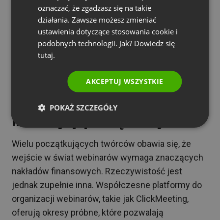
oznaczać, że zgadzasz się na takie
PORTUGUESE
działania. Zawsze możesz zmieniać
ITALIAN
ustawienia dotyczące stosowania cookie i
podobnych technologii. Jak? Dowiedz się
tutaj.
Jak rozpocząć przygodę z
AKCEPTUJ WSZYSTKIE
webinarami bez dużych
POKAŻ SZCZEGÓŁY
inwestycji początkowych?
Wielu początkujących twórców obawia się, że
wejście w świat webinarów wymaga znaczących
nakładów finansowych. Rzeczywistość jest
jednak zupełnie inna. Współczesne platformy do
organizacji webinarów, takie jak ClickMeeting,
oferują okresy próbne, które pozwalają