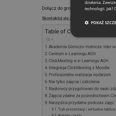
działania. Zawsz
Dołącz do grona liderów e-Learning
technologii. Jak?
Skontaktuj się z naszym ekspertem
POKAŻ SZCZ
Table of Contents
Akademia Górniczo-Hutnicza: lider w
Centrum e-Learningu AGH
ClickMeeting w e-Learningu AGH
Integracja ClickMeeting z Moodle
Profesjonalna realizacja wydarzeń
Nie tylko zajęcia i szkolenia
Naukowcy przygotowani do nauki zda
Zajęcia zdalne za pośrednictwem Cl
Narzędzia przydatne podczas zajęć
Tryb prezentacji i wirtualna tablica
Ankiety i testy