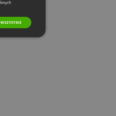
GERMAN
obnych
POLISH
RUSSIAN
 WSZYSTKIE
SPANISH
PORTUGUESE
ITALIAN