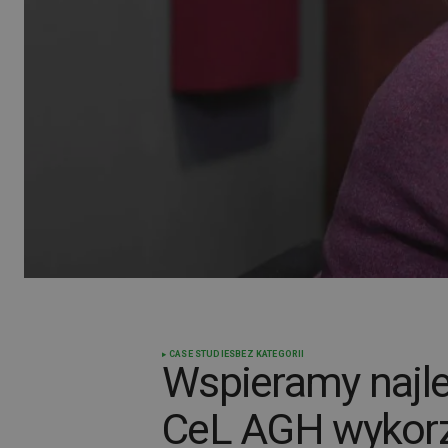
CASE STUDIES
BEZ KATEGORII
Wspieramy najle
CeL AGH wykorz