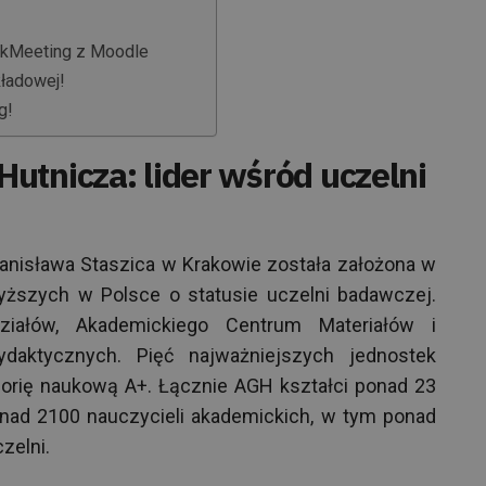
lickMeeting z Moodle
kładowej!
g!
utnicza: lider wśród uczelni
anisława Staszica w Krakowie została założona w
yższych w Polsce o statusie uczelni badawczej.
iałów, Akademickiego Centrum Materiałów i
ydaktycznych. Pięć najważniejszych jednostek
gorię naukową A+. Łącznie AGH kształci ponad 23
onad 2100 nauczycieli akademickich, w tym ponad
zelni.