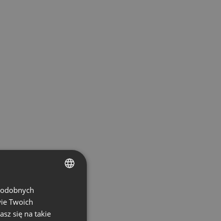
 podobnych
ENGLISH
wie Twoich
FRENCH
asz się na takie