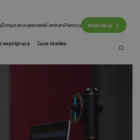
Wypróbuj
j
Dołącz do wydarzenia
Centrum Pomocy
 i współpraca
Case studies