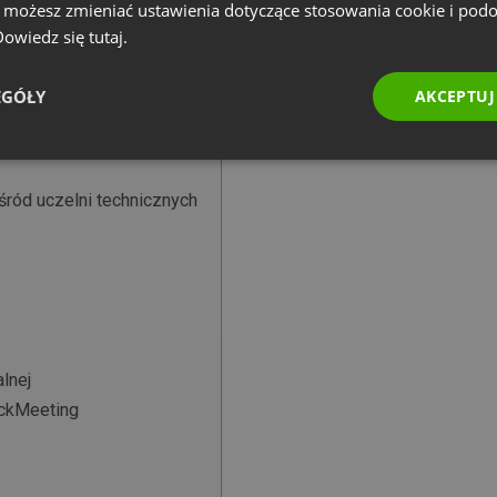
e możesz zmieniać ustawienia dotyczące stosowania cookie i pod
u
 Dowiedz się
tutaj.
EGÓŁY
AKCEPTUJ
śród uczelni technicznych
lnej
ickMeeting