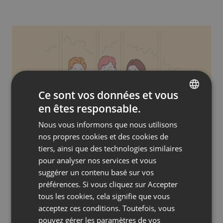
Ce sont vos données et vous
en êtes responsable.
ENGLISH
Nous vous informons que nous utilisons
FRENCH
nos propres cookies et des cookies de
COURS ET FORMATIONS
GERMAN
tiers, ainsi que des technologies similaires
Webinaire de formation : Guide complet
pour analyser nos services et vous
POLISH
by
Jacob Thomas
Octobre 14, 2023
suggérer un contenu basé sur vos
RUSSIAN
préférences. Si vous cliquez sur Accepter
SPANISH
tous les cookies, cela signifie que vous
acceptez ces conditions. Toutefois, vous
PORTUGUESE
pouvez gérer les paramètres de vos