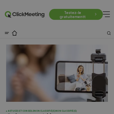
Testez-le
gratuitementt
ASTUCES ET CONSEILS
NON CLASSIFIÉ(E)
NON CLASSIFIÉ(E)