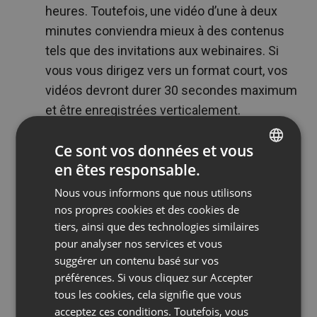
heures. Toutefois, une vidéo d’une à deux
minutes conviendra mieux à des contenus
tels que des invitations aux webinaires. Si
vous vous dirigez vers un format court, vos
vidéos devront durer 30 secondes maximum
et être enregistrées verticalement.
Pour Facebook
, la durée maximale d’une
Ce sont vos données et vous
vidéo est de… 240 minutes. Si vous voulez
en êtes responsable.
une grande portée, le plus efficace sera de
ENGLISH
réaliser une vidéo de 60 secondes maximum.
Nous vous informons que nous utilisons
FRENCH
Et si vous voulez publier des Stories, ne
nos propres cookies et des cookies de
GERMAN
tiers, ainsi que des technologies similaires
dépassez pas 20 secondes.
pour analyser nos services et vous
POLISH
LinkedIn
est le réseau référence pour les
suggérer un contenu basé sur vos
professionnels. Il vous y sera beaucoup plus
RUSSIAN
préférences. Si vous cliquez sur Accepter
facile d’atteindre des clients potentiels. Si
SPANISH
tous les cookies, cela signifie que vous
vous voulez y publier une invitation vidéo, elle
acceptez ces conditions. Toutefois, vous
PORTUGUESE