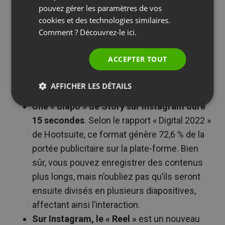
devra durer 30 secondes environ.
pouvez gérer les paramètres de vos
ITALIAN
cookies et des technologies similaires.
Vous publiez une vidéo sur
Twitter
? Optez
Comment ? Découvrez-le
ici.
pour une durée de 45 secondes environ.
Une vidéo sur Instagram
peut durer 60
ACCEPTER TOUT
secondes (vous pouvez l’étendre jusqu’à 15
minutes si votre utilisateur a envie de cliquer
AFFICHER LES DÉTAILS
sur d’autres diapositives).
Une « diapo » de Story sur Instagram dure
15 secondes
. Selon le rapport « Digital 2022 »
de Hootsuite, ce format génère 72,6 % de la
portée publicitaire sur la plate-forme. Bien
sûr, vous pouvez enregistrer des contenus
plus longs, mais n’oubliez pas qu’ils seront
ensuite divisés en plusieurs diapositives,
affectant ainsi l’interaction.
Sur Instagram, le « Reel »
est un nouveau