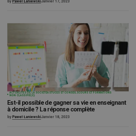
by
Paweł Łaniewski
Janvier 17, 2023
ACTUALITÉS DE LA SOCIÉTÉ
ASTUCES ET CONSEILS
COURS ET FORMATIONS
NON CLASSIFIÉ(E)
Est-il possible de gagner sa vie en enseignant
à domicile ? La réponse complète
by
Paweł Łaniewski
Janvier 18, 2023