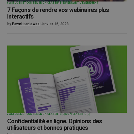
ASTUCES ET CONSEILS
NON CLASSIFIÉ(E)
PENDANT L'ÉVÉNEMENT
7 Façons de rendre vos webinaires plus
interactifs
by
Paweł Łaniewski
Janvier 16, 2023
ASTUCES ET CONSEILS
NON CLASSIFIÉ(E)
NON CLASSIFIÉ(E)
Confidentialité en ligne. Opinions des
utilisateurs et bonnes pratiques