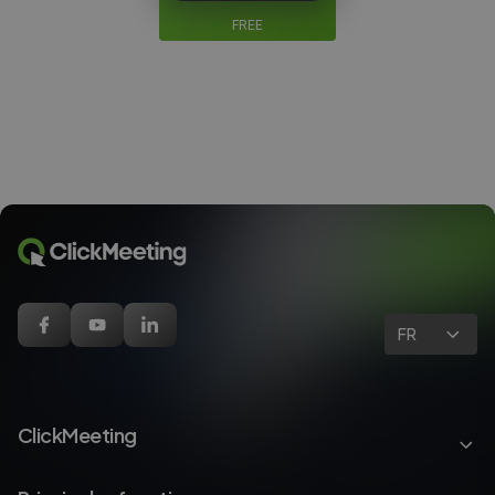
FREE
FR
ClickMeeting