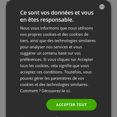
souvent pas la possibilité d’observer les réactions
des personnes qui écoutent leurs présentations.
Ce sont vos données et vous
Grâce à Edu Mode, cela sera possible sans
en êtes responsable.
ENGLISH
partager l’image avec tout le monde. Évidemment,
Nous vous informons que nous utilisons
FRENCH
c’est aussi une solution parfaite en cas de tests,
nos propres cookies et des cookies de
GERMAN
d’examens ou d’autres formes de vérification des
tiers, ainsi que des technologies similaires
connaissances. L’enseignant pourra surveiller le
pour analyser nos services et vous
POLISH
suggérer un contenu basé sur vos
comportement des participants sans intervenir
RUSSIAN
préférences. Si vous cliquez sur Accepter
dans leur vie privée ni utiliser de logiciel
SPANISH
tous les cookies, cela signifie que vous
supplémentaire, ce qui soulève souvent de
acceptez ces conditions. Toutefois, vous
PORTUGUESE
sérieux doutes.
pouvez gérer les paramètres de vos
ITALIAN
cookies et des technologies similaires.
N’oubliez pas que le passage du Edu Mode au
Comment ? Découvrez-le
ici.
mode de réunion standard est extrêmement facile
et que vous pouvez le faire plusieurs fois au cours
ACCEPTER TOUT
d’une même session. Cela vous aidera à adapter le
format de vos cours à vos besoins actuels.