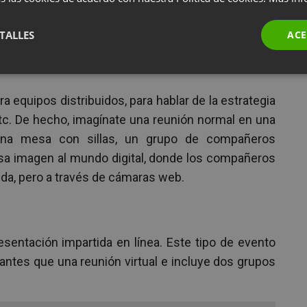
asado en la colaboración, organizado para un grupo
TALLES
ACE
te puede intervenir, compartir ideas y participar de
a equipos distribuidos, para hablar de la estrategia
etc. De hecho, imagínate una reunión normal en una
 una mesa con sillas, un grupo de compañeros
esa imagen al mundo digital, donde los compañeros
a, pero a través de cámaras web.
sentación impartida en línea. Este tipo de evento
antes que una reunión virtual e incluye dos grupos