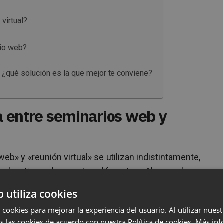
virtual?
rio web?
 ¿qué solución es la que mejor te conviene?
ia entre seminarios web y
b» y «reunión virtual» se utilizan indistintamente,
e dos tipos de eventos diferentes. Al aprender a
cepto, podrás elegir el evento que mejor se adapte
b utiliza cookies
xito de tu encuentro virtual.
 cookies para mejorar la experiencia del usuario. Al utilizar nuest
s las cookies de acuerdo con nuestra Política de cookies.
Más inf