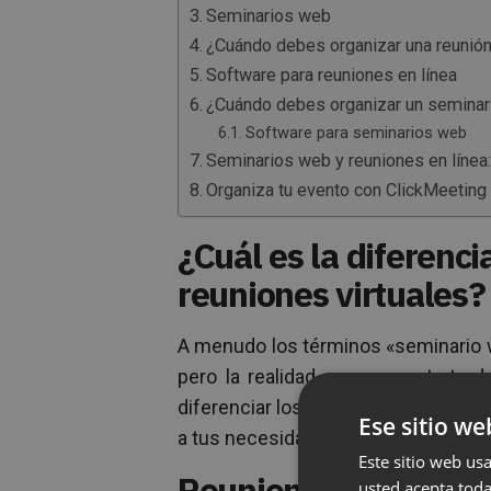
Seminarios web
¿Cuándo debes organizar una reunión 
Software para reuniones en línea
¿Cuándo debes organizar un semina
Software para seminarios web
Seminarios web y reuniones en línea:
Organiza tu evento con ClickMeeting
¿Cuál es la diferenc
reuniones virtuales?
A menudo los términos «seminario we
pero la realidad es que se trata d
diferenciar los matices de cada con
Ese sitio we
a tus necesidades para asegurar el é
Este sitio web usa
Reuniones en línea
usted acepta toda