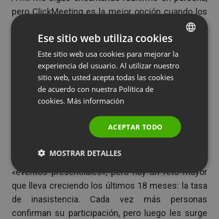
pero ClickMeeting es la mejor opción cuando los
encuentros presenciales no son posibles o son
Ese sitio web utiliza cookies
demasiado caros.
Este sitio web usa cookies para mejorar la
ENGLISH
Martin Nitsche, Solveta GmbH
experiencia del usuario. Al utilizar nuestro
FRENCH
sitio web, usted acepta todas las cookies
Por otro lado, aquellos que se deciden por incluir
GERMAN
de acuerdo con nuestra Política de
webinarios en su estrategia de marca tienen que
cookies.
Más información
POLISH
enfrentarse a ciertos retos y deben adaptarse a
RUSSIAN
nuevas condiciones, como observamos en el
ACEPTAR TODO
ejemplo de Solveta:
SPANISH
MOSTRAR DETALLES
PORTUGUESE
La preparación es mucho más fácil que los
ITALIAN
«eventos presenciales», pero hay un reto mayor
que lleva creciendo los últimos 18 meses: la tasa
de inasistencia. Cada vez más personas
confirman su participación, pero luego les surge