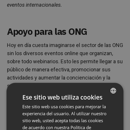
eventos internacionales.
Apoyo para las ONG
Hoy en día cuesta imaginarse el sector de las ONG
sin los diversos eventos online que organizan,
sobre todo webinarios. Esto les permite llegar a su
público de manera efectiva, promocionar sus
actividades y aumentar la concienciación y la
sensibilidad a las necesidades de los demás.
Ese sitio web utiliza cookies
ClickMeeting tiene el orgullo de apoyar
Este sitio web usa cookies para mejorar la
ENGLISH
organizaciones líderes en el crucial sector de las
experiencia del usuario. Al utilizar nuestro
ONG. ¿Qué les impulsó a organizar webinarios y
FRENCH
sitio web, usted acepta todas las cookies
cómo los usan en su trabajo diario?
GERMAN
de acuerdo con nuestra Política de