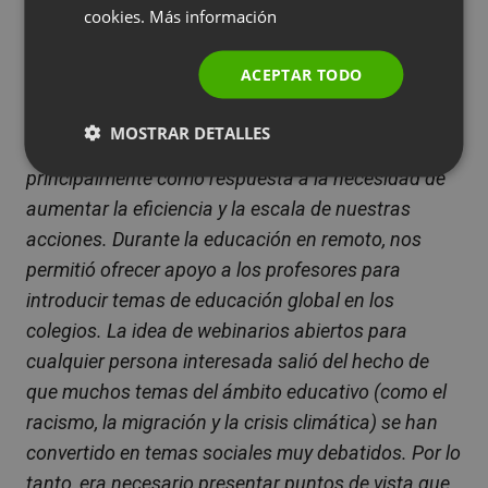
cookies.
Más información
PAH
POLISH
RUSSIAN
ACEPTAR TODO
SPANISH
La idea surgió como resultado de una observación
MOSTRAR DETALLES
PORTUGUESE
de las tendencias educativas en el mundo, pero
ITALIAN
principalmente como respuesta a la necesidad de
aumentar la eficiencia y la escala de nuestras
acciones. Durante la educación en remoto, nos
permitió ofrecer apoyo a los profesores para
introducir temas de educación global en los
colegios. La idea de webinarios abiertos para
cualquier persona interesada salió del hecho de
que muchos temas del ámbito educativo (como el
racismo, la migración y la crisis climática) se han
convertido en temas sociales muy debatidos. Por lo
tanto, era necesario presentar puntos de vista que