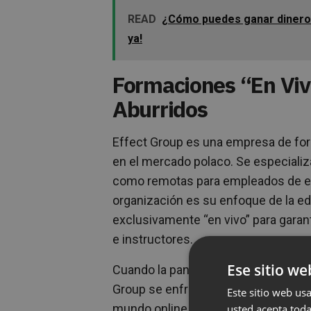
READ
¿Cómo puedes ganar dinero
ya!
Formaciones “En Viv
Aburridos
Effect Group es una empresa de fo
en el mercado polaco. Se especiali
como remotas para empleados de em
organización es su enfoque de la ed
exclusivamente “en vivo” para garant
e instructores.
Ese sitio we
Cuando la pandemia hizo imposibles 
Group se enfrentó a una elección: d
Este sitio web usa
mundo online. La empresa eligió la 
usted acepta toda