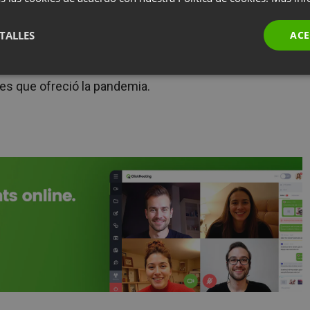
su comercialización y realización.
TALLES
ACE
n ya el 45% de todas las sesiones impartidas por
esultado notable muestra con qué eficacia la
s que ofreció la pandemia.