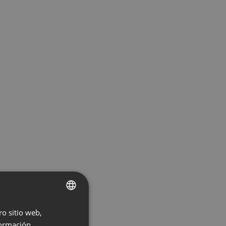
ro sitio web,
ENGLISH
ormación