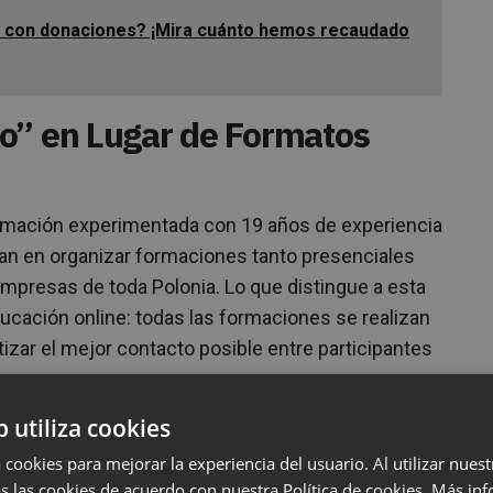
 con donaciones? ¡Mira cuánto hemos recaudado
o” en Lugar de Formatos
rmación experimentada con 19 años de experiencia
zan en organizar formaciones tanto presenciales
presas de toda Polonia. Lo que distingue a esta
ucación online: todas las formaciones se realizan
izar el mejor contacto posible entre participantes
b utiliza cookies
las reuniones grupales tradicionales, Effect
etener las actividades o pasar rápidamente al
 cookies para mejorar la experiencia del usuario. Al utilizar nuest
segunda opción, enriqueciendo su oferta con
s las cookies de acuerdo con nuestra Política de cookies.
Más inf