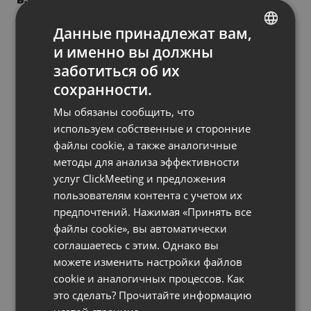
by
Jacob Thomas
December 23, 2021
Данные принадлежат вам,
и именно вы должны
ENGLISH
заботиться об их
FRENCH
сохранности.
GERMAN
Мы обязаны сообщить, что
POLISH
используем собственные и сторонние
файлы cookie, а также аналогичные
RUSSIAN
методы для анализа эффективности
SPANISH
услуг ClickMeeting и предложения
пользователям контента с учетом их
PORTUGUESE
предпочтений. Нажимая «Принять все
ITALIAN
файлы cookie», вы автоматически
соглашаетесь с этим. Однако вы
можете изменить настройки файлов
ПОЛЕЗНЫЕ СОВЕТЫ
cookie и аналогичных процессов. Как
Смешанное обучение: что это такое?
это сделать? Прочитайте информацию
Извлекайте пользу из смешанного обучения