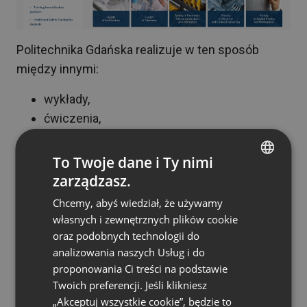
Politechnika Gdańska realizuje w ten sposób
między innymi:
wykłady,
ćwiczenia,
konsultacje,
seminaria,
To Twoje dane i Ty nimi
konferencje naukowe i spotkania zespołów.
zarządzasz.
ENGLISH
Chcemy, abyś wiedział, że używamy
Dzięki platformie LMS wykładowcy mają dostęp
FRENCH
własnych i zewnętrznych plików cookie
do rozbudowanego panelu statystyk, a
GERMAN
oraz podobnych technologii do
użytkownicy mogą korzystać z tego środowiska
analizowania naszych Usług i do
POLISH
nie tylko na komputerach, ale też na urządzeniach
proponowania Ci treści na podstawie
RUSSIAN
mobilnych. Jedną z najważniejszych cech tego
Twoich preferencji. Jeśli klikniesz
SPANISH
„Akceptuj wszystkie cookie”, będzie to
rozwiązania jest prostota działania: