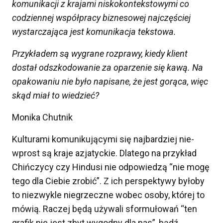
komunikacji z krajami
niskokontekstowymi co
codziennej współpracy biznesowej najczęściej
wystarczająca jest komunikacja tekstowa.
Przykładem są wygrane rozprawy, kiedy klient
dostał odszkodowanie za oparzenie się kawą
. N
a
opakowaniu nie było napisane, że jest gorąca, więc
skąd miał to wiedzieć
?
Monika Chutnik
Kulturami komunikującymi się najbardziej nie-
wprost są kraje azjatyckie. Dlatego na przykład
Chińczycy czy Hindusi nie odpowiedzą “nie mogę
tego dla Ciebie zrobić”. Z ich perspektywy byłoby
to niezwykle niegrzeczne wobec osoby, której to
mówią. Raczej będą używali sformułowań “ten
grafik nie jest zbyt wygodny dla nas”, bądź