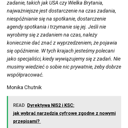
zadanie
,
takich
jak US
A
czy
Wielka Brytania
,
najważniejsze jest
dostarczenie
na czas zadani
a
,
nie
spóźnianie
się na spotkanie,
dostarczenie
agend
y
spotkania i
trzymanie się jej
.
J
eśli nie
wyrobimy się z zadaniem
na czas
,
należy
koniecznie
dać znać
z wyprzedzeniem
, że
pojawia
się
opóźnienie. W tych krajach jesteśmy polecani
jako specjaliści, kiedy wywiązujemy się z zadań. Nie
musimy wiedzieć o sobie nic prywatnie, żeby dobrze
współpracować.
Monika Chutnik
READ
Dyrektywa NIS2 i KSC:
jak wybrać narzędzia cyfrowe zgodne z nowymi
przepisami?