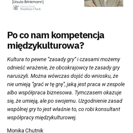
Po co nam kompetencja
międzykulturowa?
Kultura to
pewne
“zasady gry” i czasami
możemy
odnieść
wrażenie,
że
obcokrajowcy te zasady gry
naruszyli
.
Można wówczas dojść do wniosku
, że
nie umieją
“
grać w t
ę
grę
”
, jaką jest praca w zespole
albo współpraca biznesow
a
. Tymczasem okazuje
się, że umieją, ale po swojemu.
U
zgodnienie zasad
wspólnej
gry to jest właśnie to, co robi konsultant
współpracy międzykulturowej.
Monika Chutnik