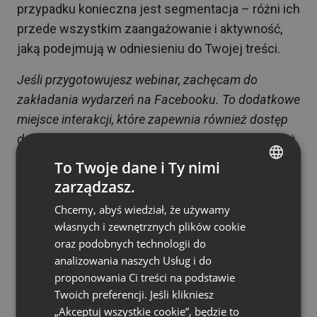
przypadku konieczna jest segmentacja – różni ich
przede wszystkim zaangażowanie i aktywność,
jaką podejmują w odniesieniu do Twojej treści.
Jeśli przygotowujesz webinar, zachęcam do
zakładania wydarzeń na Facebooku. To dodatkowe
miejsce interakcji, które zapewnia również dostęp
do dodatkowych danych. Strony wydarzeń również
mogą być wykorzystywane w remarketingu. Osoby,
To Twoje dane i Ty nimi
które zadeklarowały obecność, mogą być
zarządzasz.
ENGLISH
chociażby wykluczane z dalszej promocji.
Chcemy, abyś wiedział, że używamy
FRENCH
Polecane formaty reklam
własnych i zewnętrznych plików cookie
GERMAN
oraz podobnych technologii do
analizowania naszych Usług i do
POLISH
proponowania Ci treści na podstawie
RUSSIAN
W przypadku Facebooka formatem, który świetnie
Twoich preferencji. Jeśli klikniesz
się sprawdza, jest reklama karuzelowa.
SPANISH
„Akceptuj wszystkie cookie”, będzie to