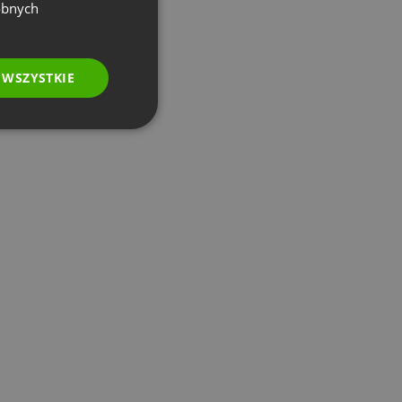
GERMAN
obnych
POLISH
RUSSIAN
 WSZYSTKIE
SPANISH
PORTUGUESE
ITALIAN