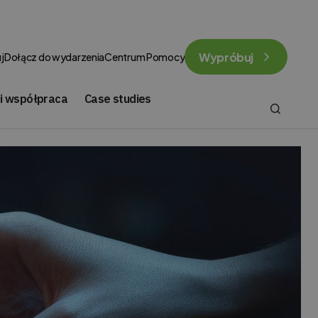
Wypróbuj
j
Dołącz do wydarzenia
Centrum Pomocy
 i współpraca
Case studies