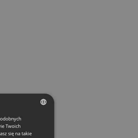
 podobnych
ENGLISH
wie Twoich
FRENCH
asz się na takie