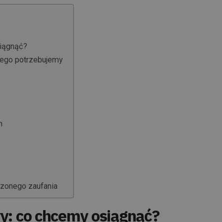
siągnąć?
czego potrzebujemy
h
czonego zaufania
y: co chcemy osiągnąć?