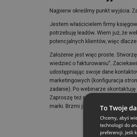
Najpierw określmy punkt wyjścia. Z
Jestem właścicielem firmy księgowe
potrzebuję leadów. Wiem już, że we
potencjalnych klientów, więc dlac
Założenie jest więc proste. Stworz
wiedzieć o fakturowaniu”. Zaciekawi
udostępniając swoje dane kontakt
marketingowych (konfiguracja strony
zadanie). Po webinarze skontaktuję 
Zaproszę też naszych obecnych klie
marki. Brzmi jak plan? Jak najbardzie
To Twoje da
Chcemy, abyś wie
technologii do a
preferencji. Jeśli