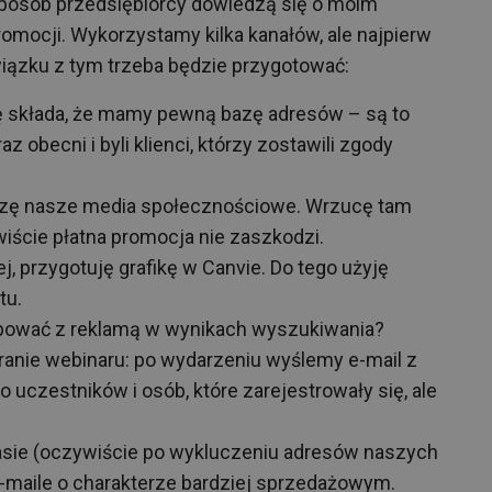
sposób przedsiębiorcy dowiedzą się o moim
romocji. Wykorzystamy kilka kanałów, ale najpierw
iązku z tym trzeba będzie przygotować:
ię składa, że mamy pewną bazę adresów – są to
 obecni i byli klienci, którzy zostawili zgody
adzę nasze media społecznościowe. Wrzucę tam
iście płatna promocja nie zaszkodzi.
iej, przygotuję grafikę w Canvie. Do tego użyję
tu.
óbować z reklamą w wynikach wyszukiwania?
ranie webinaru: po wydarzeniu wyślemy e-mail z
uczestników i osób, które zarejestrowały się, ale
asie (oczywiście po wykluczeniu adresów naszych
-maile o charakterze bardziej sprzedażowym.