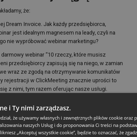
akładamy, że:
j Dream Invoice. Jak każdy przedsiębiorca,
binar jest idealnym magnesem na leady, czyli na
zego nie wypróbować webinar marketingu?
ę darmowy webinar “10 rzeczy, które musisz
eni przedsiębiorcy zapisują się na niego, w zamian
owe wraz ze zgodą na otrzymywanie komunikatów
 rejestracji w ClickMeeting znacznie uprości to
się z nimi, tym razem oferując nasze usługi.
ntów, aby budować silne relacji i świadomość
j, więc do dzieła.
ne i Ty nimi zarządzasz.
dział, że używamy własnych i zewnętrznych plików cookie oraz
nalizowania naszych Usług i do proponowania Ci treści na podsta
 klikniesz „Akceptuj wszystkie cookie”, będzie to oznaczać, że zgadz