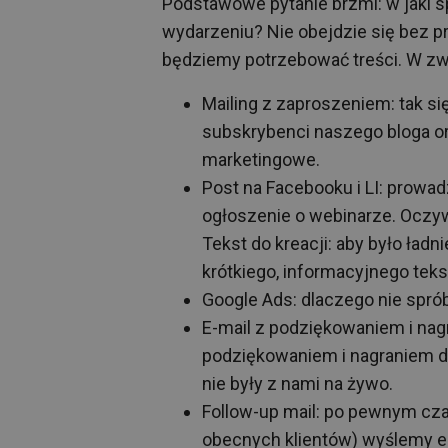
Podstawowe pytanie brzmi: w jaki 
wydarzeniu? Nie obejdzie się bez p
będziemy potrzebować treści. W zw
Mailing z zaproszeniem: tak s
subskrybenci naszego bloga oraz
marketingowe.
Post na Facebooku i LI: prow
ogłoszenie o webinarze. Oczyw
Tekst do kreacji: aby było ładn
krótkiego, informacyjnego teks
Google Ads: dlaczego nie spr
E-mail z podziękowaniem i nag
podziękowaniem i nagraniem do 
nie były z nami na żywo.
Follow-up mail: po pewnym cz
obecnych klientów) wyślemy e