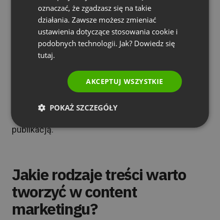
oznaczać, że zgadzasz się na takie
potem zamilknąć na trzy.
PORTUGUESE
działania. Zawsze możesz zmieniać
ITALIAN
ustawienia dotyczące stosowania cookie i
Dobry kalendarz redakcyjny nie musi być
podobnych technologii. Jak? Dowiedz się
skomplikowany. Wystarczy wiedzieć: ile treści
tutaj.
możesz tworzyć tygodniowo bez obniżania
jakości, kiedy masz zaplanowane ważne kampanie
AKCEPTUJ WSZYSTKIE
i jakie formaty chcesz obsługiwać. Treści powinny
być zaplanowane z odpowiednim wyprzedzeniem,
POKAŻ SZCZEGÓŁY
żeby nie tworzyć ich w pośpiechu tuż przed
publikacją.
Jakie rodzaje treści warto
tworzyć w content
marketingu?