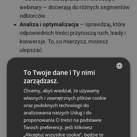
webinary — docierają do różnych segmentów
odbiorców.
Analiza i optymalizacja
— sprawdzaj, które
odpowiednich treści przynoszą ruch, leady i
konwersje. To, co mierzysz, możesz
ulepszać.
Jak planować regularność publikacji,
żeby nie wypalić się po miesiącu?
To Twoje dane i Ty nimi
zarządzasz.
ENGLISH
Regularne tworzenie treści to maraton, nie sprint.
Chcemy, abyś wiedział, że używamy
Wiele osób zaczyna z entuzjazmem, a po kilku
FRENCH
własnych i zewnętrznych plików cookie
tygodniach zwalnia, bo nie przewidziały, ile
GERMAN
oraz podobnych technologii do
wysiłku wymaga proces tworzenia treści w
analizowania naszych Usług i do
POLISH
dłuższej perspektywie. Rozwiązanie jest proste:
proponowania Ci treści na podstawie
RUSSIAN
lepiej publikować rzadziej, ale konsekwentnie, niż
Twoich preferencji. Jeśli klikniesz
SPANISH
„Akceptuj wszystkie cookie”, będzie to
tworzyć treści na dużą skalę przez miesiąc, a