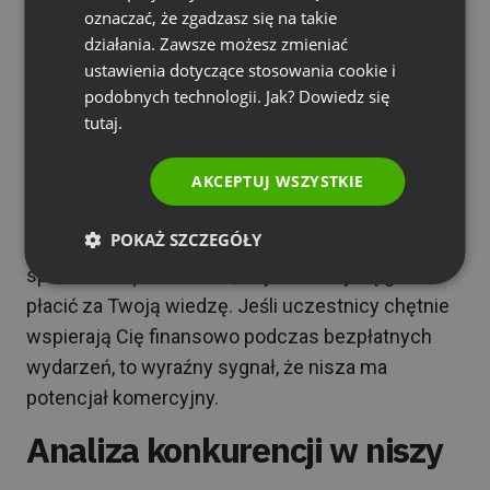
Testowanie potencjału niszy
oznaczać, że zgadzasz się na takie
PORTUGUESE
działania. Zawsze możesz zmieniać
Przed pełnym zaangażowaniem się w wybraną
ITALIAN
ustawienia dotyczące stosowania cookie i
niszę, warto przeprowadzić serię testów, które
podobnych technologii. Jak? Dowiedz się
pozwolą zweryfikować jej rzeczywisty potencjał.
tutaj.
Najlepszym sposobem jest organizacja
AKCEPTUJ WSZYSTKIE
pojedynczego webinaru wprowadzającego.
Wykorzystaj system dobrowolnych wpłat
POKAŻ SZCZEGÓŁY
(donejtów) dostępny w ClickMeeting – to świetny
sposób na sprawdzenie, czy odbiorcy są gotowi
płacić za Twoją wiedzę. Jeśli uczestnicy chętnie
wspierają Cię finansowo podczas bezpłatnych
wydarzeń, to wyraźny sygnał, że nisza ma
potencjał komercyjny.
Analiza konkurencji w niszy