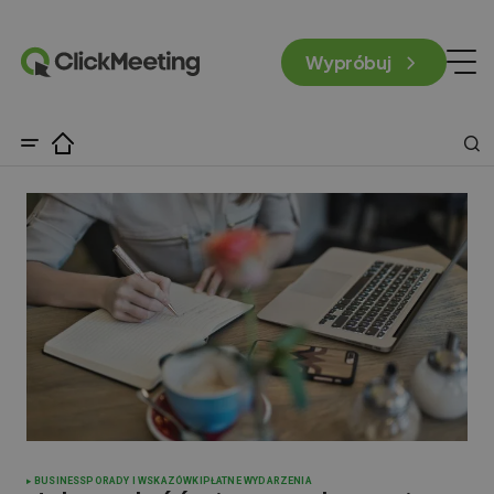
Wypróbuj
BUSINESS
PORADY I WSKAZÓWKI
PŁATNE WYDARZENIA