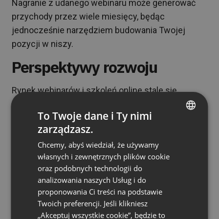
Nagranie z udanego webinaru może generować
przychody przez wiele miesięcy, będąc
jednocześnie narzędziem budowania Twojej
pozycji w niszy.
Perspektywy rozwoju
Rynek webinarów i szkoleń online stale się
rozwija, a kolejne nisze odkrywają potencjał tej
To Twoje dane i Ty nimi
formy edukacji. Kluczem do sukcesu jest
zarządzasz.
połączenie realnej ekspertyzy z umiejętnym
ENGLISH
wykorzystaniem możliwości technologicznych.
Chcemy, abyś wiedział, że używamy
FRENCH
własnych i zewnętrznych plików cookie
Systematyczne działanie, ciągłe doskonalenie
GERMAN
oraz podobnych technologii do
oferty i wsłuchiwanie się w potrzeby odbiorców
analizowania naszych Usług i do
POLISH
pozwalają na zbudowanie dochodowego biznesu
proponowania Ci treści na podstawie
RUSSIAN
online, nawet w wąskiej specjalizacji.
Twoich preferencji. Jeśli klikniesz
SPANISH
„Akceptuj wszystkie cookie”, będzie to