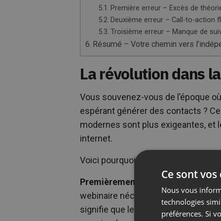
Première erreur – Excès de théorie
Deuxième erreur – Call-to-action f
Troisième erreur – Manque de sui
Résumé – Votre chemin vers l’indépe
La révolution dans l
Vous souvenez-vous de l’époque où 
espérant générer des contacts ? Ces
modernes sont plus exigeantes, et le
internet.
Voici pourquoi les lead magnets trad
Ce sont vos
Premièrement
, vous pouvez parcou
Nous vous informo
webinaire nécessite de consacrer 
technologies simi
signifie que le participant est réel
préférences. Si vo