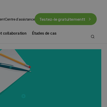
Testez-le gratuitementt
ent
Centre d’assistance
t collaboration
Études de cas