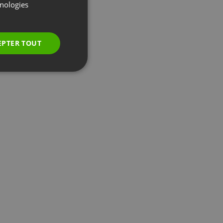
GERMAN
hnologies
POLISH
RUSSIAN
EPTER TOUT
SPANISH
PORTUGUESE
ITALIAN