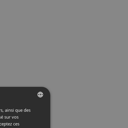
s, ainsi que des
ENGLISH
sé sur vos
FRENCH
cceptez ces