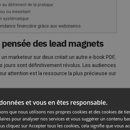
 au détriment de la pratique
lou ou inexistant
vi systématique
ndance financière grâce aux webinaires
a pensée des lead magnets
un marketeur sur deux créait un autre e-book PDF,
 jours sont définitivement révolus. Les audiences
ur attention est la ressource la plus précieuse sur
itionnels perdent face aux webinaires :
 données et vous en êtes responsable.
rir un e-book en quelques minutes, mais un
ns que nous utilisons nos propres cookies et des cookies de tier
consciemment 45-90 minutes de temps. Cela
laires pour analyser nos services et vous suggérer un contenu ba
lement engagé avec votre contenu, et ne télécharge
us cliquez sur Accepter tous les cookies, cela signifie que vous a