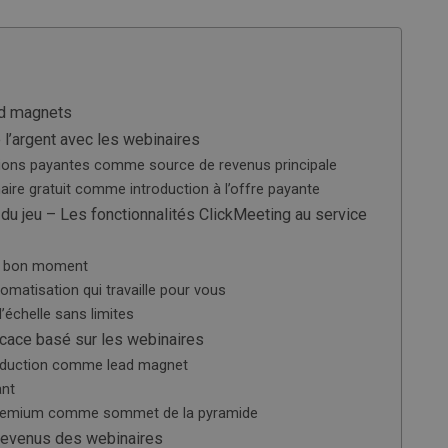
ad magnets
’argent avec les webinaires
ions payantes comme source de revenus principale
re gratuit comme introduction à l’offre payante
 du jeu – Les fonctionnalités ClickMeeting au service
au bon moment
omatisation qui travaille pour vous
’échelle sans limites
icace basé sur les webinaires
roduction comme lead magnet
ant
premium comme sommet de la pyramide
e revenus des webinaires