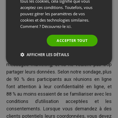
marketing pour établir une relation solide et
SPANISH
tous les cookies, cela signifie que vous
acceptez ces conditions. Toutefois, vous
stimuler les ventes.
PORTUGUESE
pouvez gérer les paramètres de vos
Aimant à lead : votre façon
ITALIAN
cookies et des technologies similaires.
Comment ? Découvrez-le
ici.
de générer des leads
ACCEPTER TOUT
Il est temps de passer à la pratique. Acquérir des
prospects n’est pas facile. Le marché est en plein
AFFICHER LES DÉTAILS
essor, les internautes sont bombardés de
messages marketing, et ils ne veulent pas trop
partager leurs données. Selon notre sondage, plus
de 90 % des participants aux réunions en ligne
font attention à leur confidentialité en ligne, et
88 % au moins essaient de se familiariser avec les
conditions d’utilisation acceptées et les
consentements. Lorsque vous demandez à des
clients potentiels leurs coordonnées, vous devez