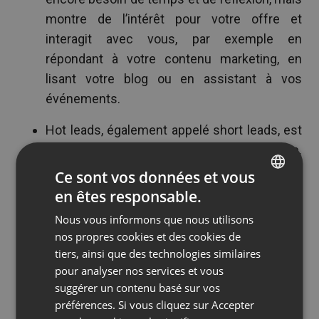
montre de l’intérêt pour votre offre et
interagit avec vous, par exemple en
répondant à votre contenu marketing, en
lisant votre blog ou en assistant à vos
événements.
Hot leads, également appelé short leads, est
un autre nom pour les prospects de vente.
Ce groupe comprend les prospects les plus
Ce sont vos données et vous
précieux qui sont susceptibles de se
en êtes responsable.
ENGLISH
transformer en ventes.
Nous vous informons que nous utilisons
FRENCH
nos propres cookies et des cookies de
Le processus de génération de prospects
GERMAN
tiers, ainsi que des technologies similaires
démarre un cycle qui ne se termine pas lorsqu’un
pour analyser nos services et vous
POLISH
client est acquis. Un groupe de clients payants
suggérer un contenu basé sur vos
RUSSIAN
devrait également être ciblé par des efforts de
préférences. Si vous cliquez sur Accepter