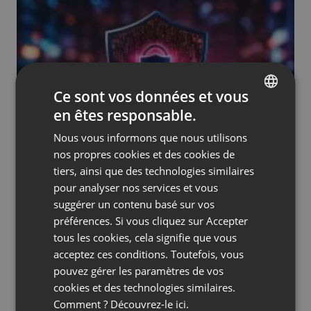
Ce sont vos données et vous
en êtes responsable.
ENGLISH
Nous vous informons que nous utilisons
FRENCH
ACTUALITÉS DE LA SOCIÉTÉ
nos propres cookies et des cookies de
Chiffrement de bout en bout (E2EE)
GERMAN
tiers, ainsi que des technologies similaires
by
Mateusz Iwanowski
Juin 27, 2024
pour analyser nos services et vous
POLISH
suggérer un contenu basé sur vos
RUSSIAN
préférences. Si vous cliquez sur Accepter
SPANISH
tous les cookies, cela signifie que vous
acceptez ces conditions. Toutefois, vous
PORTUGUESE
pouvez gérer les paramètres de vos
ITALIAN
cookies et des technologies similaires.
Comment ? Découvrez-le
ici.