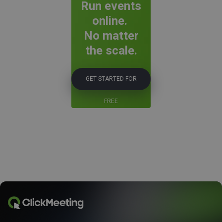
Run events
online.
No matter
the scale.
GET STARTED FOR
FREE