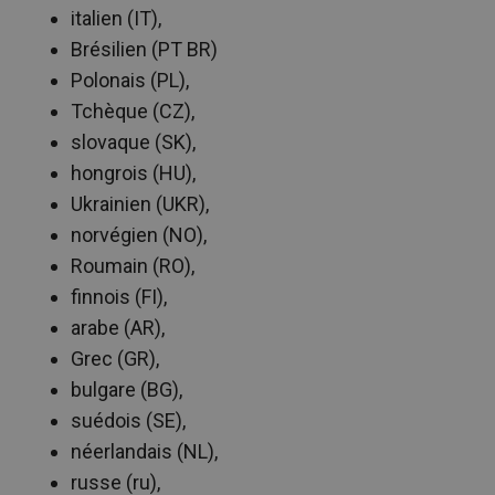
italien (IT),
Brésilien (PT BR)
Polonais (PL),
Tchèque (CZ),
slovaque (SK),
hongrois (HU),
Ukrainien (UKR),
norvégien (NO),
Roumain (RO),
finnois (FI),
arabe (AR),
Grec (GR),
bulgare (BG),
suédois (SE),
néerlandais (NL),
russe (ru),