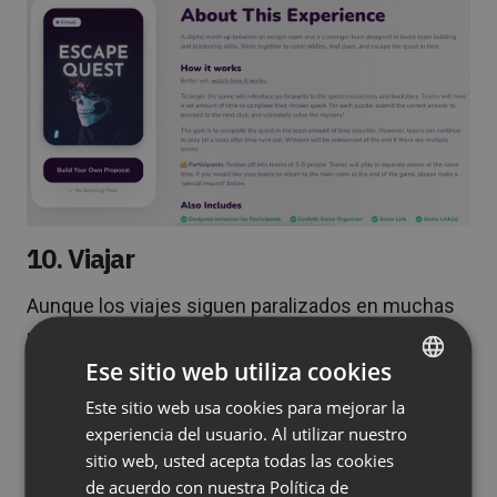
10. Viajar
Aunque los viajes siguen paralizados en muchas
partes del mundo, puede utilizar los eventos
Ese sitio web utiliza cookies
virtuales para llevar a los asistentes de «viaje».
Muchos parques, museos, galerías de arte y otros
Este sitio web usa cookies para mejorar la
ENGLISH
lugares de interés tienen visitas virtuales
experiencia del usuario. Al utilizar nuestro
FRENCH
sitio web, usted acepta todas las cookies
inmersivas de sus espacios y exposiciones.
GERMAN
de acuerdo con nuestra Política de