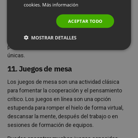
Para su evento virtual, puede llevar a los
cookies.
Más información
POLISH
asistentes a través de un recorrido interactivo por
RUSSIAN
el destino de su elección. También puede ponerse
ACEPTAR TODO
SPANISH
en contacto directamente con el lugar para
MOSTRAR DETALLES
PORTUGUESE
preguntar sobre visitas y programas corporativos
privados para adaptar algo a sus necesidades
ITALIAN
únicas.
11. Juegos de mesa
Los juegos de mesa son una actividad clásica
para fomentar la cooperación y el pensamiento
crítico. Los juegos en línea son una opción
estupenda para romper el hielo de forma virtual,
descansar la mente, después del trabajo o en
sesiones de formación de equipos.