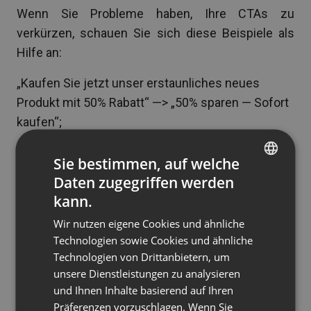
Wenn Sie Probleme haben, Ihre CTAs zu
verkürzen, schauen Sie sich diese Beispiele als
Hilfe an:
„Kaufen Sie jetzt unser erstaunliches neues
Produkt mit 50% Rabatt“ —> „50% sparen — Sofort
kaufen“;
„Melden Sie sich für wöchentliche Updates und
Sie bestimmen, auf welche
News an“ —> „Noch heute anmelden“;
Daten zugegriffen werden
ENGLISH
kann.
„Holen Sie sich Ihr kostenloses eBook zum
FRENCH
Schreiben von hochkonvertierenden CTAs“ —>
Wir nutzen eigene Cookies und ähnliche
GERMAN
Technologien sowie Cookies und ähnliche
„Konversionen sofort steigern“.
Technologien von Drittanbietern, um
POLISH
unsere Dienstleistungen zu analysieren
RUSSIAN
und Ihnen Inhalte basierend auf Ihren
SPANISH
Präferenzen vorzuschlagen. Wenn Sie