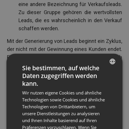
eine andere Bezeichnung für Verkaufsleads.
Zu dieser Gruppe gehören die wertvollsten
Leads, die es wahrscheinlich in den Verkauf
schaffen werden.
Mit der Generierung von Leads beginnt ein Zyklus,
der nicht mit der Gewinnung eines Kunden endet.
Eine Gruppe von zahlenden Kunden sollte auch
durch Marketingmaßnahmen angesprochen
Sie bestimmen, auf welche
werden, um eine starke Beziehung aufzubauen
Daten zugegriffen werden
ENGLISH
und weitere Verkäufe zu fördern.
kann.
FRENCH
Leadmagnet: Ihr Weg zur
Wir nutzen eigene Cookies und ähnliche
GERMAN
Technologien sowie Cookies und ähnliche
Lead-Generierung
Technologien von Drittanbietern, um
POLISH
unsere Dienstleistungen zu analysieren
RUSSIAN
Es ist Zeit, zur Praxis überzugehen. Die
und Ihnen Inhalte basierend auf Ihren
SPANISH
Gewinnung von Kundenkontakten ist nicht
Präferenzen vorzuschlagen. Wenn Sie