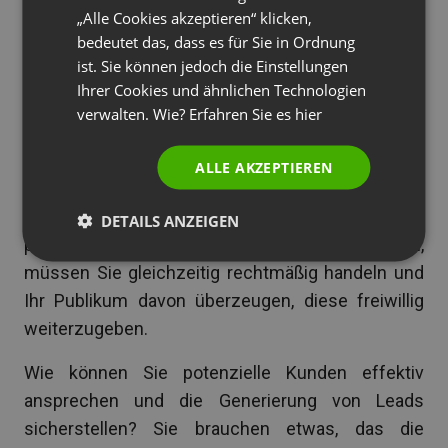
„Alle Cookies akzeptieren“ klicken,
einfach. Der Markt boomt, Internetnutzer werden
PORTUGUESE
bedeutet das, dass es für Sie in Ordnung
mit Marketingbotschaften bombardiert und geben
ITALIAN
ist. Sie können jedoch die Einstellungen
ihre Daten nur ungern preis. Laut unserer Umfrage
Ihrer Cookies und ähnlichen Technologien
achten mehr als 90 % der Nutzer von Online-
verwalten. Wie? Erfahren Sie es
hier
Konferenzplattformen auf ihren Online-
Datenschutz, und 88 % versuchen zumindest, sich
ALLE AKZEPTIEREN
mit den akzeptierten Nutzungsbedingungen und
Einwilligungen vertraut zu machen. Wenn Sie
DETAILS ANZEIGEN
potenzielle Kunden um ihre Kontaktdaten bitten,
müssen Sie gleichzeitig rechtmäßig handeln und
Ihr Publikum davon überzeugen, diese freiwillig
weiterzugeben.
Wie können Sie potenzielle Kunden effektiv
ansprechen und die Generierung von Leads
sicherstellen? Sie brauchen etwas, das die