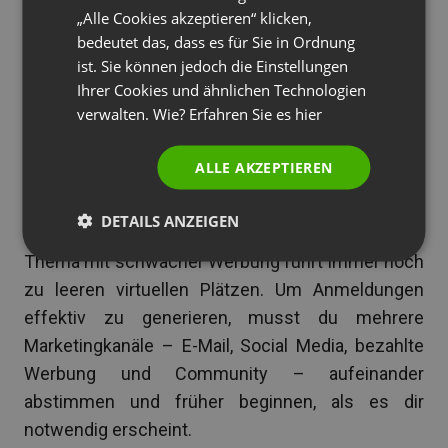
wandelt jede Live-Sitzung unmittelbar nach Ende
„Alle Cookies akzeptieren“ klicken,
PORTUGUESE
der Veranstaltung in einen On-Demand-Inhalt um
bedeutet das, dass es für Sie in Ordnung
ITALIAN
– komplett mit einem neuen Anmeldeformular, um
ist. Sie können jedoch die Einstellungen
Ihrer Cookies und ähnlichen Technologien
jeden zukünftigen Zuschauer zu erfassen.
verwalten. Wie? Erfahren Sie es
hier
Wie koordinierst du die Werbung, um
Anmeldungen zu generieren?
ALLE AKZEPTIEREN
Die meisten Programme investieren zu wenig in
DETAILS ANZEIGEN
die Gewinnung von Anmeldungen. Ein großartiges
Thema mit schwacher Werbung führt immer noch
zu leeren virtuellen Plätzen. Um Anmeldungen
effektiv zu generieren, musst du mehrere
Marketingkanäle – E-Mail, Social Media, bezahlte
Werbung und Community – aufeinander
abstimmen und früher beginnen, als es dir
notwendig erscheint.