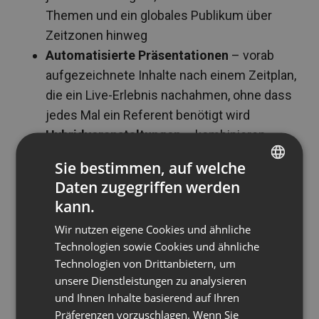
Themen und ein globales Publikum über
Zeitzonen hinweg
Automatisierte Präsentationen
– vorab
aufgezeichnete Inhalte nach einem Zeitplan,
die ein Live-Erlebnis nachahmen, ohne dass
jedes Mal ein Referent benötigt wird
Hybridveranstaltungen
– kombinieren
Publikum vor Ort und aus der Ferne; nützlich
Sie bestimmen, auf welche
für Konferenzen und größere
Daten zugegriffen werden
ENGLISH
Unternehmensübertragungen
kann.
FRENCH
Aufgezeichnete Inhalte sind besonders wertvoll
Wir nutzen eigene Cookies und ähnliche
GERMAN
für das globale Marketing, da sie die
Technologien sowie Cookies und ähnliche
Technologien von Drittanbietern, um
POLISH
Zeitzonenbarriere vollständig beseitigen.
Eine
unsere Dienstleistungen zu analysieren
einzige Aufzeichnung kann monatelang
RUSSIAN
und Ihnen Inhalte basierend auf Ihren
qualifizierte Leads generieren. ClickMeeting
SPANISH
Präferenzen vorzuschlagen. Wenn Sie