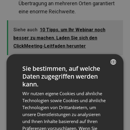
Übertragung an mehreren Orten garantiert
eine enorme Reichweite.
Siehe auch
10 Tipps, um Ihr Webinar noch
besser zu machen. Laden Sie sich den
ClickMeeting-Leitfaden herunter
Bewirb deine
Sie bestimmen, auf welche
kostenpflichtigen
Daten zugegriffen werden
ENGLISH
Veranstaltungen und
kann.
FRENCH
verdiene mehr!
Wir nutzen eigene Cookies und ähnliche
GERMAN
Technologien sowie Cookies und ähnliche
Technologien von Drittanbietern, um
POLISH
Webinare sind eine hervorragende Möglichkeit,
unsere Dienstleistungen zu analysieren
RUSSIAN
dein Wissen direkt zu monetarisieren. Und unsere
und Ihnen Inhalte basierend auf Ihren
Experten sind wirklich Experten auf diesem
SPANISH
Präferenzen vorzuschlagen. Wenn Sie