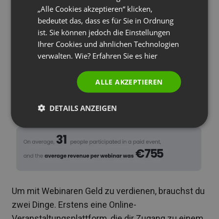
Gebiet. Sieh dir an, wie viel die besten Referenten
„Alle Cookies akzeptieren“ klicken,
PORTUGUESE
im vergangenen Jahr verdient haben:
bedeutet das, dass es für Sie in Ordnung
ITALIAN
ist. Sie können jedoch die Einstellungen
Ihrer Cookies und ähnlichen Technologien
verwalten. Wie? Erfahren Sie es
hier
ALLE AKZEPTIEREN
DETAILS ANZEIGEN
Um mit Webinaren Geld zu verdienen, brauchst du
zwei Dinge. Erstens eine Online-
Veranstaltungsplattform, die dir Zugang zu einem