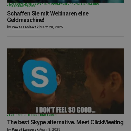
KOSTENPFLICHTIGE EVENTS
PRODUKTVORFÜHRUNG & MARKETING
TIPPS UND TRICKS
Schaffen Sie mit Webinaren eine
Geldmaschine!
by
Paweł Łaniewski
März 28, 2025
ERSTE SCHRITTE
TIPPS UND TRICKS
The best Skype alternative. Meet ClickMeeting
by
Paweł Łaniewski
April 8, 2025